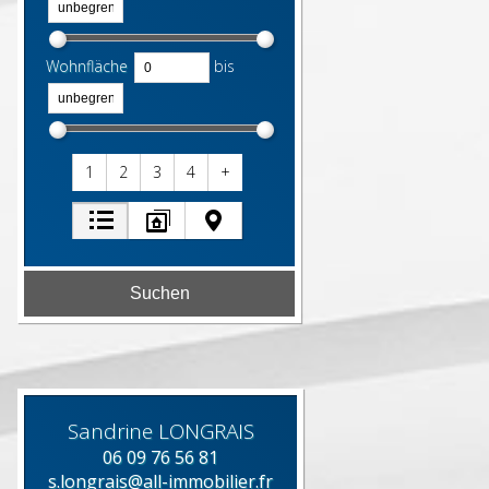
Wohnfläche
bis
1
2
3
4
+
Sandrine
LONGRAIS
06 09 76 56 81
s.longrais@all-immobilier.fr