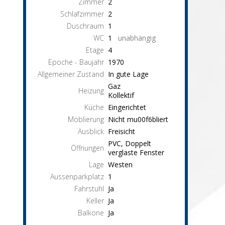
Zimmer
2
Schlafzimmer
2
Duschraum
1
WC
1
unabhängig
Etage
4
Epoche - Baujahr
1970
Allgemeiner Zustand
In gute Lage
Gaz
Heizung
Kollektif
Küche
Eingerichtet
Möblierung
Nicht mu00f6bliert
Ausblick
Freisicht
PVC, Doppelt
Öffnungen
verglaste Fenster
Lage
Westen
Aussenparkplatz
1
Fahrstuhl
Ja
Keller
Ja
Balkone
Ja