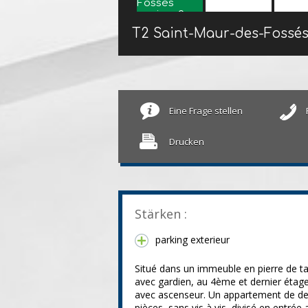
T2 Saint-Maur-des-Fossé
Eine Frage stellen
Drucken
Stärken :
parking exterieur
Situé dans un immeuble en pierre de tai
avec gardien, au 4ème et dernier étag
avec ascenseur. Un appartement de d
pièces sans vis à vis, divisé en entrée 