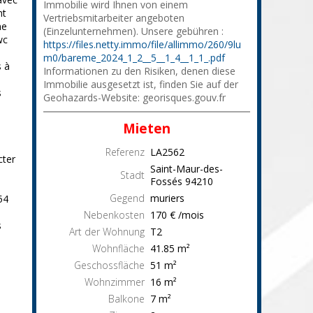
Immobilie wird Ihnen von einem
nt
Vertriebsmitarbeiter angeboten
ne
(Einzelunternehmen). Unsere gebühren :
wc
https://files.netty.immo/file/allimmo/260/9lu
m0/bareme_2024_1_2__5__1_4__1_1_.pdf
s à
Informationen zu den Risiken, denen diese
Immobilie ausgesetzt ist, finden Sie auf der
s
Geohazards-Website: georisques.gouv.fr
Mieten
Referenz
LA2562
cter
Saint-Maur-des-
Stadt
Fossés
94210
Gegend
muriers
54
Nebenkosten
170 € /mois
s
Art der Wohnung
T2
Wohnfläche
41.85
m²
Geschossfläche
51
m²
Wohnzimmer
16
m²
Balkone
7
m²