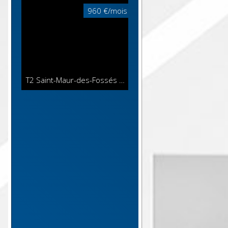
960 €/mois
T2 Saint-Maur-des-Fossés
38.59 m²