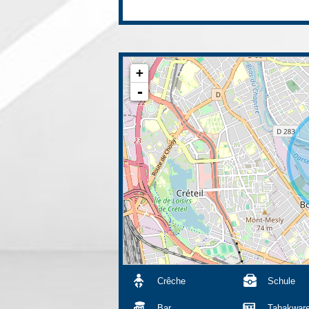
+
-
Crêche
Schule
Bar
Tabakwar