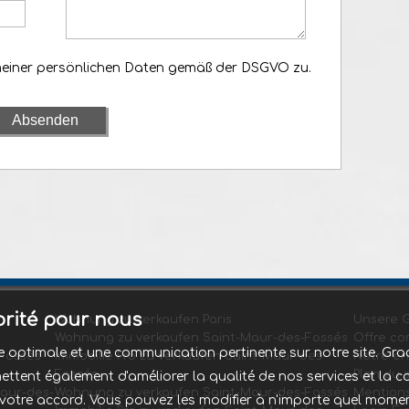
meiner persönlichen Daten gemäß der DSGVO zu.
iorité pour nous
Wohnung zu verkaufen Paris
Unsere 
Wohnung zu verkaufen Saint-Maur-des-Fossés
Offre co
nce optimale et une communication pertinente sur notre site. 
Fossés
Immobilie Pro zu verkaufen Saint-Maur-des-
Notre e
Fossés
Plan du s
ttent également d'améliorer la qualité de nos services et la co
Maur-des-
Wohnung zu verkaufen Saint-Maur-des-Fossés
Mentions
tre accord. Vous pouvez les modifier à n'importe quel moment v