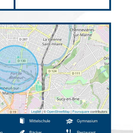
Leaflet
| ©
OpenStreetMap
|
Foursquare
contributors
Mittelschule
Gymnasium
en
Bäcker
Restaurant