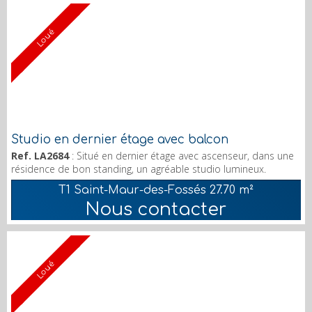
Loué
Studio en dernier étage avec balcon
Ref. LA2684
: Situé en dernier étage avec ascenseur, dans une
résidence de bon standing, un agréable studio lumineux.
Composé d'une entrée, d'une cuisine indépendante aménagée
T1 Saint-Maur-des-Fossés
27.70 m²
et équipée de plaques électriques et hotte. Séjour avec
Nous contacter
parquet donnant sur balcon, salle de bains et toilettes
indépendant. Cave. RER A à 15mn à pied Commerces à 10mn à
pied chauffage et eau chaude collectif honoraires l...
Loué