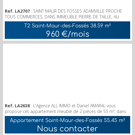
Ref. LA2707
: SAINT MAUR DES FOSSES ADAMVILLE PROCHE
TOUS COMMERCES, DANS IMMEUBLE PIERRE DE TAILLE, AU
DERNIER ETAGE AVEC ASCENSEUR, UN APPARTEMENT AVEC
T2 Saint-Maur-des-Fossés
38.59 m²
ENTREE, PENDERIE, SEJOUR SUR BALCON, CHAMBRE, CUISINE
960 €/mois
EQUIPEE, SALLE DE BAINS, WC; PARKING EN SOUS SOL. LOYER
960 € CHARGES COMPRISES;
Ref. LA2638
: L'Agence ALL IMMO et Daniel AMARAL vous
propose cet appartement meublé de 2 pièces de 55 m², dans
le quartier d'Adamville, bus au pied et RER à 15 min à pied, il
Appartement Saint-Maur-des-Fossés
55.45 m²
est composé d'une entrée, d'un séjour sur balcon exposé
Nous contacter
ouest, d'une chambre avec placards, une cuisine indépendante
aménagée et équipée, une salle d'eau avec douche, wc séparé.,