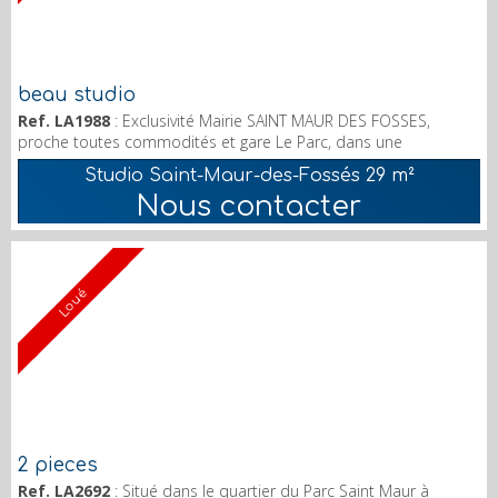
beau studio
Ref. LA1988
: Exclusivité Mairie SAINT MAUR DES FOSSES,
proche toutes commodités et gare Le Parc, dans une
résidence de bon standing, un studio avec entrée, placard,
Studio Saint-Maur-des-Fossés
29 m²
séjour sur balcon, cuisine aménagée, salle de bains et wc.
Nous contacter
Fenêtres double vitrage. parking extérieur. Loyer 834 € charges
comprises. Agence All Immo 3 avenue Gambetta 94100 SAINT
MAUR DES FOSSES Charles LELARGET 06 86 88 65 91&nbs...
Loué
2 pieces
Ref. LA2692
: Situé dans le quartier du Parc Saint Maur à