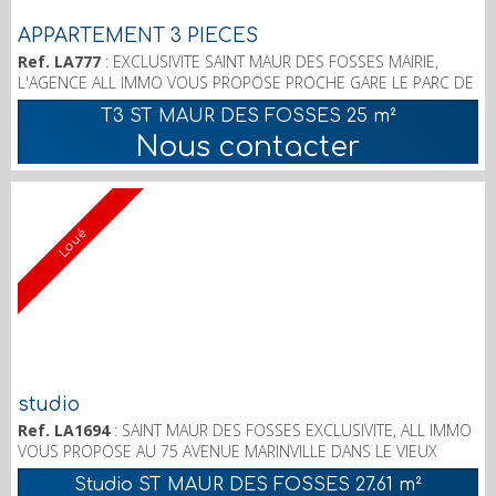
APPARTEMENT 3 PIECES
Ref. LA777
: EXCLUSIVITE SAINT MAUR DES FOSSES MAIRIE,
L'AGENCE ALL IMMO VOUS PROPOSE PROCHE GARE LE PARC DE
SAINT MAUR, AU 2è ET DERNIER ETAGE, PETIT 3 PIECES 25,35
T3 ST MAUR DES FOSSES
25 m²
m2 "CARREZ" ET 46 M2 AU SOL, SEJOUR, 2 CHAMBRES, CUISINE,
Nous contacter
SALLE D'EAU AVEC WC; CHAUFFAGE ET EAU CHAUDE
INDIVIDUELS; LOYER 895 € PROVISIONS C.C. 06 86 88 65 91.
Loué
studio
Ref. LA1694
: SAINT MAUR DES FOSSES EXCLUSIVITE, ALL IMMO
VOUS PROPOSE AU 75 AVENUE MARINVILLE DANS LE VIEUX
SAINT MAUR, UN STUDIO AU 3è ETAGE AVEC ASCENSEUR A 5
Studio ST MAUR DES FOSSES
27.61 m²
MN DE LA GARE DU PARC; ENTREE, SEJOUR SUR BALCON,