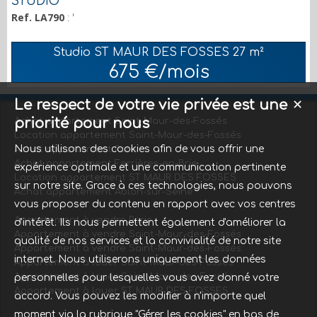
STUDIO
Ref. LA790
: '
Studio ST MAUR DES FOSSES
27 m²
675 €/mois
Le respect de votre vie privée est une
✕
priorité pour nous
Achat appartement Saint-Maur-des-Fossés
Location appartement Saint-Maur-des-Fossés
Nous utilisons des cookies afin de vous offrir une
Achat appartement Paris
Achat appartement Ferrières-en-Brie
expérience optimale et une communication pertinente
Location appartement ST MAUR DES FOSSES
sur notre site. Grace à ces technologies, nous pouvons
Achat appartement Ablon-sur-Seine
vous proposer du contenu en rapport avec vos centres
Appartement à vendre Paris
d'intérêt. Ils nous permettent également d'améliorer la
Appartement à vendre Saint-Maur-des-Fossés
qualité de nos services et la convivialité de notre site
Appartement à vendre Saint-Maur-des-Fossés
internet. Nous utiliserons uniquement les données
Appartement à louer Saint-Maur-des-Fossés
Appartement à louer Saint-Maur-des-Fossés
personnelles pour lesquelles vous avez donné votre
Appartement à louer ST MAUR DES FOSSES
accord. Vous pouvez les modifier à n'importe quel
moment via la rubrique "Gérer les cookies" en bas de