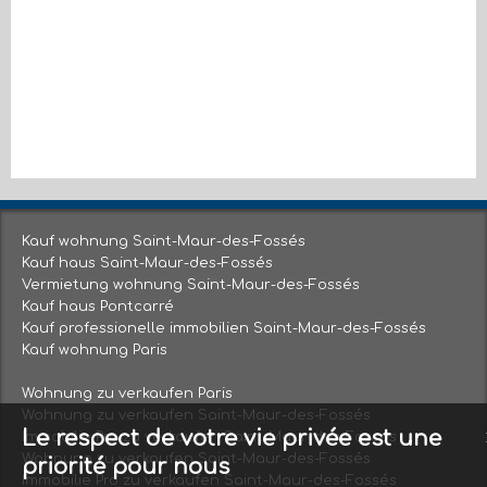
Kauf wohnung Saint-Maur-des-Fossés
Kauf haus Saint-Maur-des-Fossés
Vermietung wohnung Saint-Maur-des-Fossés
Kauf haus Pontcarré
Kauf professionelle immobilien Saint-Maur-des-Fossés
Kauf wohnung Paris
Wohnung zu verkaufen Paris
Wohnung zu verkaufen Saint-Maur-des-Fossés
Le respect de votre vie privée est une
Immobilie Pro zu verkaufen Saint-Maur-des-Fossés
Wohnung zu verkaufen Saint-Maur-des-Fossés
priorité pour nous
Immobilie Pro zu verkaufen Saint-Maur-des-Fossés