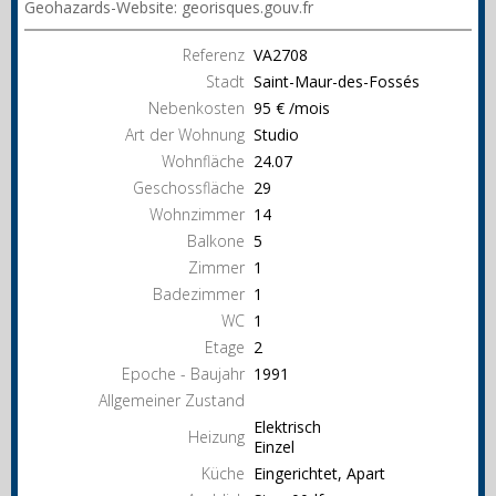
Geohazards-Website: georisques.gouv.fr
Referenz
VA2708
Stadt
Saint-Maur-des-Fossés
Nebenkosten
95 € /mois
Art der Wohnung
Studio
Wohnfläche
24.07
Geschossfläche
29
Wohnzimmer
14
Balkone
5
Zimmer
1
Badezimmer
1
WC
1
Etage
2
Epoche - Baujahr
1991
Allgemeiner Zustand
Elektrisch
Heizung
Einzel
Küche
Eingerichtet, Apart