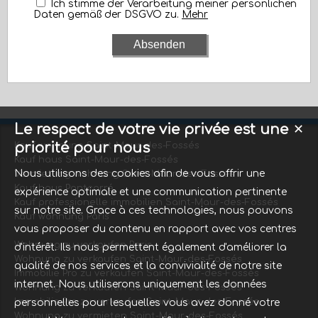
Ich stimme der Verarbeitung meiner persönlichen
Daten gemäß der DSGVO zu.
Mehr
Le respect de votre vie privée est une
✕
priorité pour nous
Kauf wohnung Saint-Maur-des-Fossés
Kauf haus Saint-Maur-des-Fossés
Nous utilisons des cookies afin de vous offrir une
Vermietung wohnung Saint-Maur-des-Fossés
Kauf haus Pontcarré
expérience optimale et une communication pertinente
Kauf professionelle immobilien Saint-Maur-des-Fossés
sur notre site. Grace à ces technologies, nous pouvons
Kauf wohnung Paris
vous proposer du contenu en rapport avec vos centres
Wohnung zu verkaufen Paris
d'intérêt. Ils nous permettent également d'améliorer la
Wohnung zu verkaufen Saint-Maur-des-Fossés
qualité de nos services et la convivialité de notre site
Immobilie Pro zu verkaufen Saint-Maur-des-Fossés
internet. Nous utiliserons uniquement les données
Wohnung zu verkaufen Saint-Maur-des-Fossés
Immobilie Pro zu verkaufen Saint-Maur-des-Fossés
personnelles pour lesquelles vous avez donné votre
Wohnung zu vermieten Saint-Maur-des-Fossés