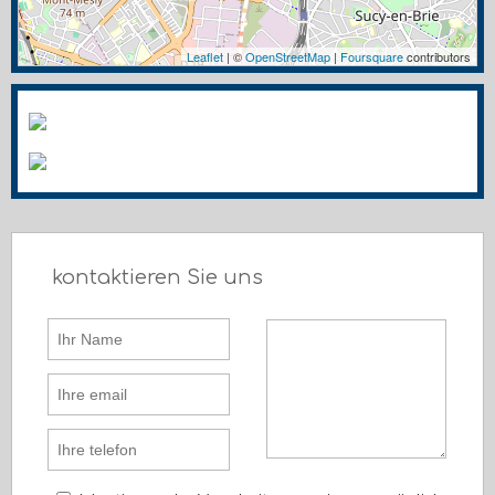
Leaflet
| ©
OpenStreetMap
|
Foursquare
contributors
kontaktieren Sie uns