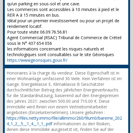
qu’un parking en sous-sol et une cave.
Les commerces sont accessibles à 10 minutes à pied et le
RER A à 15 minutes en bus.
Idéal pour un premier investissement ou pour un projet de
rendement locatif.
Pour toute visite 06.09.76.56.81
Agent Commercial (RSAC) Tribunal de Commerce de Créteil
sous le N° 437 654 056
les informations concernant les risques naturels et
technologiques sont consultables sur le site Géorisques
https://wwwgeorisques.gouv.fr/
Honoraires à la charge du vendeur. Diese Eigenschaft ist in
einer Wohnanlage umfassend 30 Viele. Kein Verfahren ist im
Gange. Energieklasse E, Klimaklasse B Geschätzter
durchschnittlicher Betrag des jährlichen Energieverbrauchs
für die Standardnutzung, basierend auf den Energiepreisen
des Jahres 2021: zwischen 500.00 und 710.00 €. Diese
Immobilie wird Ihnen von einem Vertriebsmitarbeiter
angeboten (Einzelunternehmen). Unsere gebühren :
https://files.netty.immo/file/allimmo/260/9lum0/bareme_202
4_1_2__5__1_4__1_1_.pdf
Informationen zu den Risiken,
denen diese Immobilie ausgesetzt ist, finden Sie auf der