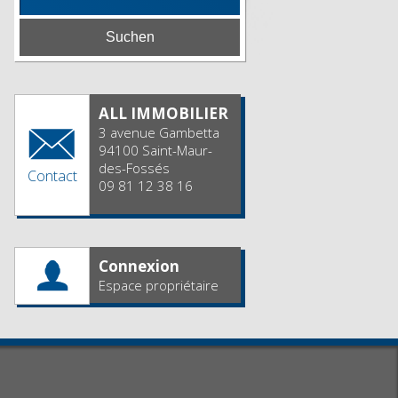
ALL IMMOBILIER
3 avenue Gambetta
94100 Saint-Maur-
des-Fossés
Contact
09 81 12 38 16
Connexion
Espace propriétaire