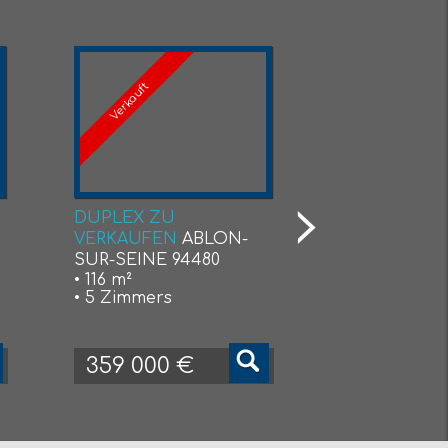
Verkauft
DUPLEX ZU
BOUTIQUE 
VERKAUFEN
ABLON-
VERKAUFEN
SUR-SEINE 94480
MAUR-DES-
• 116 m²
94100
• 5 Zimmers
• 165 m²
359 000 €
675 000 