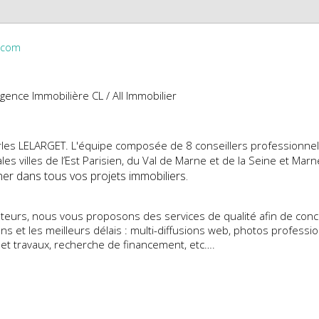
s.com
agence Immobilière CL / All Immobilier
rles LELARGET. L'équipe composée de 8 conseillers professionnel
les villes de l’Est Parisien, du Val de Marne et de la Seine et Mar
r dans tous vos projets immobiliers.
ateurs, nous vous proposons des services de qualité afin de concré
s et les meilleurs délais : multi-diffusions web, photos profession
 et travaux, recherche de financement, etc….