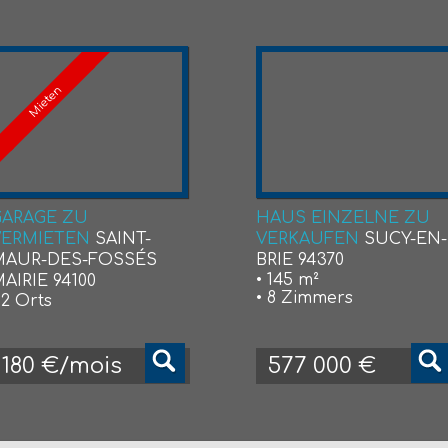
Mieten
GARAGE ZU
HAUS EINZELNE ZU
VERMIETEN
SAINT-
VERKAUFEN
SUCY-EN-
MAUR-DES-FOSSÉS
BRIE 94370
• 145 m²
AIRIE 94100
• 8 Zimmers
 2 Orts
180 €/mois
577 000 €