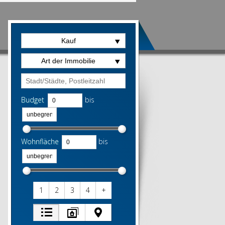
Kauf
Art der Immobilie
Budget
bis
Wohnfläche
bis
1
2
3
4
+