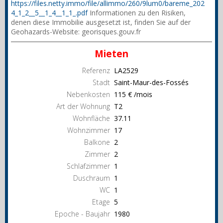
https://files.netty.immo/file/allimmo/260/9lum0/bareme_202
4_1_2__5__1_4__1_1_.pdf
Informationen zu den Risiken,
denen diese Immobilie ausgesetzt ist, finden Sie auf der
Geohazards-Website: georisques.gouv.fr
Mieten
Referenz
LA2529
Stadt
Saint-Maur-des-Fossés
Nebenkosten
115 € /mois
Art der Wohnung
T2
Wohnfläche
37.11
Wohnzimmer
17
Balkone
2
Zimmer
2
Schlafzimmer
1
Duschraum
1
WC
1
Etage
5
Epoche - Baujahr
1980