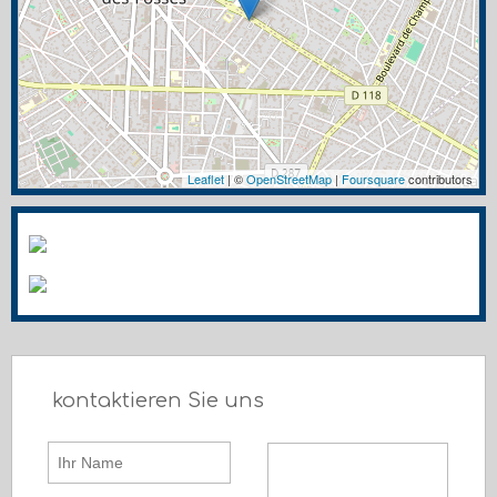
Leaflet
| ©
OpenStreetMap
|
Foursquare
contributors
kontaktieren Sie uns