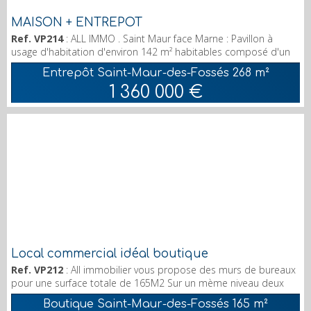
MAISON + ENTREPOT
Ref. VP214
: ALL IMMO . Saint Maur face Marne : Pavillon à
usage d'habitation d'environ 142 m² habitables composé d'un
vaste séjour DE 55 m², de 3 chambres , d'une salle de bain,
Entrepôt Saint-Maur-des-Fossés
268 m²
d'une grande cuisine aménagée. Véranda, Cave à vins. Box
1 360 000 €
.Terrasse vue Marne. L'ensemble en parfait état. + Bureau de
20 m² + studio indépendant de 27 m² + ENTREPOT attenant
de 268 m² . accès cam...
Local commercial idéal boutique
Ref. VP212
: All immobilier vous propose des murs de bureaux
pour une surface totale de 165M2 Sur un mème niveau deux
surfaces attenantes (actuellement passage ouvert) se
Boutique Saint-Maur-des-Fossés
165 m²
composant de deux lots divisibles, Lot 1 de 94M2. Lot 2 de