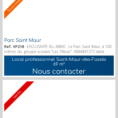
Sous compromis
Parc Saint Maur
Ref. VP218
: EXCLUSIVITE ALL IMMO. Le Parc Saint Maur, à 100
mètres du groupe scolaire "Les Tilleuls". 0684847272 Idéal
profession libérale. Très bel appartement lumineux et
Local professionnel Saint-Maur-des-Fossés
traversant situé au rez-de-chaussée d'une résidence de
69 m²
standing en pierre de taille parfaitement entretenue. Il se
Nous contacter
compose d'une vaste entrée, d'une cuisine aménagée et
équipée, d'un beau séjour de 21 m², de deux cham...
Vendu