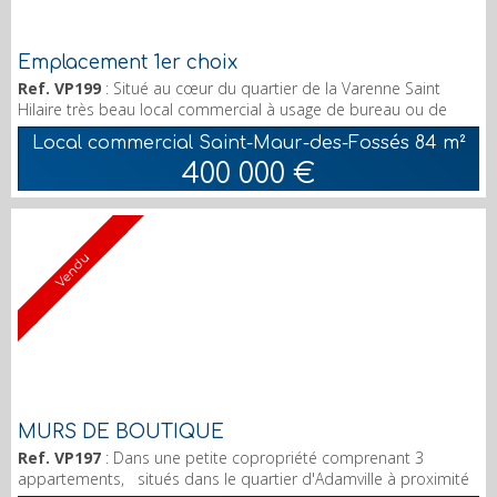
Emplacement 1er choix
Ref. VP199
: Situé au cœur du quartier de la Varenne Saint
Hilaire très beau local commercial à usage de bureau ou de
commerce. Normes PMR Grandes vitrines sur rue, Offrant au
Local commercial Saint-Maur-des-Fossés
84 m²
RDC un open space de 60m², un sanitaire, en souplex avec
400 000 €
fenêtres 34m² avec très belle hauteur sous plafond. Parking
intérieur (avec borne électrique) pompe à chaleur sur les deux
niveaux. RER A et tous commerces à 2mn à pieds ...
Vendu
MURS DE BOUTIQUE
Ref. VP197
: Dans une petite copropriété comprenant 3
appartements, situés dans le quartier d'Adamville à proximité