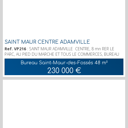
SAINT MAUR CENTRE ADAMVILLE
Ref. VP216
: SAINT MAUR ADAMVILLE CENTRE, 8 mn RER LE
PARC, AU PIED DU MARCHE ET TOUS LE COMMERCES, BUREAU
3 PIECES 48 M2 ENV. AU REZ DE CHAUSSEE SUR COUR., IDEAL
Bureau Saint-Maur-des-Fossés
48 m²
PROFESSION LIBERALE, SIEGE SOCIAL. LOUE PRECEDEMMENT
230 000 €
EN HABITATION : GRANDE ENTREE, SEJOUR AVEC COIN CUISINE
AMENAGEE, CHAMBRE, SALLE D'EAU AVEC WC; EMPLACEMENT
DE PARKING EXTERIEUR; AGENCE ALL IMMO 3 AVENUE
GAMBETTA 94100 SAINT...