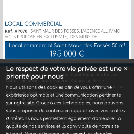
LOCAL COMMERCIAL
Ref. VP070
: SAINT MAUR DES FOSSES, L'AGENCE ALL IMMO
VOUS PROPOSE EN EXCLUSIVITE, DES MURS DE
BOUTIQUE/BUREAU DE 50 M2 LIBRES AVEC BELLES VITRINES
Local commercial Saint-Maur-des-Fossés
50 m²
SUR AXE PASSANT. IDEAL PROFESSION LIBERALE. RER SAINT
195 000 €
MAUR CRETEIL A 15MN. Tél. 06 86 88 65 91
Le respect de votre vie privée est une
✕
Achat immobilier professionnel Saint-Maur-des-Fossés
priorité pour nous
Achat immobilier professionnel Ablon-sur-Seine
Location immobilier professionnel Saint-Maur-des-Fossés
Nous utilisons des cookies afin de vous offrir une
Achat immobilier professionnel Brie-Comte-Robert
expérience optimale et une communication pertinente
Achat immobilier professionnel Melun,Saint-fargeau-
sur notre site. Grace à ces technologies, nous pouvons
Ponthierry,Boissettes
Achat immobilier professionnel Boissettes
vous proposer du contenu en rapport avec vos centres
d'intérêt. Ils nous permettent également d'améliorer la
Immobilier Pro à vendre Saint-Maur-des-Fossés
qualité de nos services et la convivialité de notre site
Immobilier Pro à vendre Saint-Maur-des-Fossés