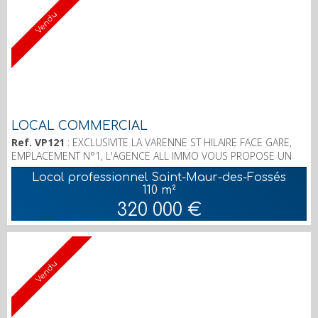
Vendu
LOCAL COMMERCIAL
Ref. VP121
: EXCLUSIVITE LA VARENNE ST HILAIRE FACE GARE,
EMPLACEMENT N°1, L'AGENCE ALL IMMO VOUS PROPOSE UN
LOCAL COMMERCIAL 110 M2 LOUE PAR SALON DE COIFFURE.
Local professionnel Saint-Maur-des-Fossés
LOYER 1 500 € HT HC. AGENCE ALL IMMO 3 AVENUE GAMBETTA
110 m²
94100 SAINT MAUR DES FOSSES. Charles LELARGET 06 86 88 65
320 000 €
91
Vendu