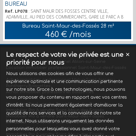
BUREAU
Ref. LP078
: SAINT MAUR DES FOSSES CENTRE VILLE,
ADAMVILLE, AU PIED DES COMMERCANTS, GARE LE PARC A 8
MIN. L'AGENCE ALL IMMO VOUS PROPOSE UN BUREAU DE 28
Bureau Saint-Maur-des-Fossés
28 m²
M2 ENV. SITUE A L'ENTRESOL D'UN IMMEUBLE STANDING;
460 € /mois
PARKING. LOYER 460 € + 90 € PROVISIONS CHARGES.
CHAUFFAGE INCLUS. AGENCE ALL IMMO N°1 AVENUE MISS
CAVELL 94100 SAINT MAUR DES FOSSES; 06 86 88 65 91
Le respect de votre vie privée est une
✕
Achat immobilier professionnel Saint-Maur-des-Fossés
priorité pour nous
Achat immobilier professionnel Ablon-sur-Seine
Location immobilier professionnel Saint-Maur-des-Fossés
Nous utilisons des cookies afin de vous offrir une
Achat immobilier professionnel Brie-Comte-Robert
Achat immobilier professionnel Melun,Saint-fargeau-
expérience optimale et une communication pertinente
Ponthierry,Boissettes
sur notre site. Grace à ces technologies, nous pouvons
Achat immobilier professionnel Boissettes
vous proposer du contenu en rapport avec vos centres
Immobilier Pro à vendre Saint-Maur-des-Fossés
d'intérêt. Ils nous permettent également d'améliorer la
Immobilier Pro à vendre Saint-Maur-des-Fossés
qualité de nos services et la convivialité de notre site
Immobilier Pro à vendre Saint-Maur-des-Fossés
internet. Nous utiliserons uniquement les données
Immobilier Pro à vendre Brie-Comte-Robert
Immobilier Pro à vendre Saint-Maur-des-Fossés
personnelles pour lesquelles vous avez donné votre
Immobilier Pro à vendre Saint-Maur-des-Fossés