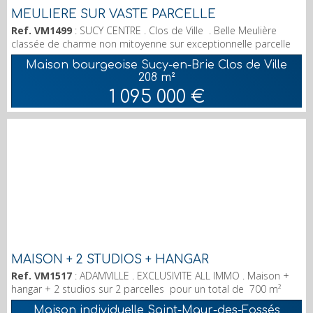
MEULIERE SUR VASTE PARCELLE
Ref. VM1499
: SUCY CENTRE . Clos de Ville . Belle Meulière
classée de charme non mitoyenne sur exceptionnelle parcelle
de 1555 m² sans vis à vis . En rez de chaussée : belle entrée,
Maison bourgeoise Sucy-en-Brie Clos de Ville
cuisine équipée et aménagée, vaste pièce de réception de plus
208 m²
de 60 m² avec accès direct sur terrasse et jardin paysager. (
1 095 000 €
arbres remarquables) Bureau . wc indépendant. Aux étages : 5
chambres, salle d'eau , salle d...
MAISON + 2 STUDIOS + HANGAR
Ref. VM1517
: ADAMVILLE . EXCLUSIVITE ALL IMMO . Maison +
hangar + 2 studios sur 2 parcelles pour un total de 700 m²
section BV 0096 zône ub/ub 413 m² et section BV 237 zône
Maison individuelle Saint-Maur-des-Fossés