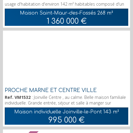
usage d'habitation d'environ 142 m² habitables composé d'un
vaste séjour DE 55 m², de 3 chambres , d'une salle de bain,
Maison Saint-Maur-des-Fossés
268 m²
d'une grande cuisine aménagée. Véranda, Cave à vins. Box
1 360 000 €
.Terrasse vue Marne. L'ensemble en parfait état. + Bureau de
20 m² + studio indépendant de 27 m² + ENTREPOT attenant
de 268 m² . accès cam...
PROCHE MARNE ET CENTRE VILLE
Ref. VM1532
: Joinville Centre , au calme. Belle maison familiale
individuelle. Grande entrée, séjour et salle à manger sur
terrasse, cuisine indépendante haut de gamme équipée et
Maison individuelle Joinville-le-Pont
143 m²
aménagée. wc indépendant. Aux étages : 4 chambres, salles
995 000 €
d'eau, wc, salle de bain, dressing. nombreux rangements,
grande terrasse. Sous sol total, bureaux lumineux, salle de jeux
(ou sport), buanderie, cave/cell...