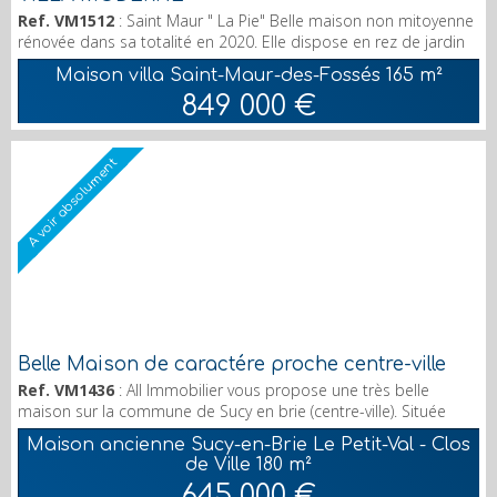
Ref. VM1512
: Saint Maur " La Pie" Belle maison non mitoyenne
rénovée dans sa totalité en 2020. Elle dispose en rez de jardin
d'une cuisine équipée , d'un vaste séjour traversant de 52 m²
Maison villa Saint-Maur-des-Fossés
165 m²
avec son accès sur jardin, d'une chambre avec salle d'eau. A
849 000 €
l'étage : palier, 3 chambres dont une grande suite de 25 m²,
salle d'eau , wc et salle de bain. combles de 80 m² utiles. Sous
sol buanderie. Petite dépenda...
A voir absolument
Belle Maison de caractére proche centre-ville
Ref. VM1436
: All Immobilier vous propose une très belle
maison sur la commune de Sucy en brie (centre-ville). Située
dans une rue calme et pavillonnaire, cette maison est idéale
Maison ancienne Sucy-en-Brie Le Petit-Val - Clos
pour une famille nombreuse, 180m² offrant en RDC une grande
de Ville
180 m²
cuisine et son entrée, un séjour traversant donnant sur une
645 000 €
terrasse et un beau jardin. Aux 1er étage 3 chambres et une