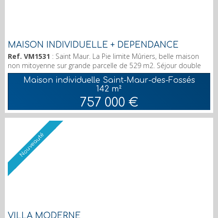
MAISON INDIVIDUELLE + DEPENDANCE
Ref. VM1531
: Saint Maur. La Pie limite Mûriers, belle maison
non mitoyenne sur grande parcelle de 529 m2. Séjour double
sur terrasse, chambre en rez de jardin, cuisine aménagée, wc
Maison individuelle Saint-Maur-des-Fossés
indépendant, à l'étage 2 chambres, dressing, salle d'eau /wc. En
142 m²
fond de parcelle grand studio indépendant. Garage / atelier
757 000 €
double de 60 m2 , (3/4 voitures possible) ouverture électrique.
Puits dans le jardin. Proche Marn...
Nouveauté
VILLA MODERNE