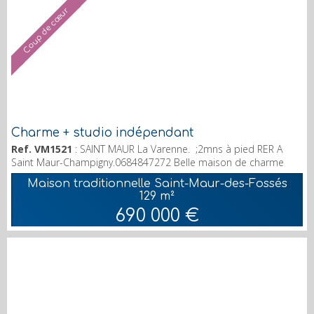
Coup de cœur
Charme + studio indépendant
Ref. VM1521
: SAINT MAUR La Varenne. ;2mns à pied RER A
Saint Maur-Champigny.0684847272 Belle maison de charme
sur parcelle de 455 m². En rez-de-chaussée : entrée, chambre
Maison traditionnelle Saint-Maur-des-Fossés
de 15 m², une salle de bain, vaste séjour double avec
129 m²
cheminée, cuisine indépendante aménagée et équipée . A
690 000 €
l'étage : 3 chambres, salle de bain. Sous sol total . Très grand
garage. Studio indépendant de 12 m² ( salle d'eau /w...