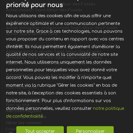
priorité pour nous
Achat appartement Saint-Maur-des-Fossés
Achat maison Saint-Maur-des-Fossés
Nous utilisons des cookies afin de vous offrir une
Location appartement Saint-Maur-des-Fossés
Achat maison Pontcarré
expérience optimale et une communication pertinente
Achat immobilier professionnel Saint-Maur-des-Fossés
sur notre site. Grace à ces technologies, nous pouvons
Achat appartement Paris
vous proposer du contenu en rapport avec vos centres
Appartement à vendre Paris
d'intérêt. Ils nous permettent également d'améliorer la
Appartement à vendre Saint-Maur-des-Fossés
qualité de nos services et la convivialité de notre site
Immobilier Pro à vendre Saint-Maur-des-Fossés
internet. Nous utiliserons uniquement les données
Appartement à vendre Saint-Maur-des-Fossés
Immobilier Pro à vendre Saint-Maur-des-Fossés
personnelles pour lesquelles vous avez donné votre
Appartement à louer Saint-Maur-des-Fossés
accord. Vous pouvez les modifier à n'importe quel
moment via la rubrique "Gérer les cookies" en bas de
Nos Honoraires
notre site, à l'exception des cookies essentiels à son
Offre complète
Notre engagement
fonctionnement. Pour plus d'informations sur vos
Plan du site
données personnelles, veuillez consulter
notre politique
Mentions légales
de confidentialité
.
Espace propriétaire
Gérer les cookies
Logiciel de transaction
Tout accepter
Personnaliser