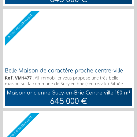
salle de bains au second un bureau, et un...
A voir absolument
Belle Maison de caractére proche centre-ville
Ref. VM1477
: All Immobilier vous propose une très belle
maison sur la commune de Sucy en brie (centre-ville). Située
dans une rue calme et pavillonnaire, cette maison est idéale
Maison ancienne Sucy-en-Brie Centre ville
180 m²
pour une famille nombreuse, 180m² offrant en RDC une grande
645 000 €
cuisine et son entrée, un séjour traversant donnant sur une
terrasse et un beau jardin. Aux 1er étage 3 chambres et une
salle de bains au second un bureau, et un...
A voir absolument