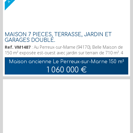
MAISON 7 PIÈCES, TERRASSE, JARDIN ET
GARAGES DOUBLE.
Ref. VM1487
: Au Perreux-sur-Marne (94170), Belle Maison de
150 m² exposée est-ouest avec jardin sur terrain de 710 m². 4
chambres. 2 sdb, 2 wc. Terrasse (25 m²) et 2 parkings. Doubles
Maison ancienne Le Perreux-sur-Marne
150 m²
vitrages, DPE en D.
1 060 000 €