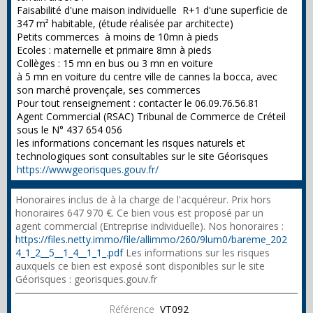
Faisabilité d'une maison individuelle R+1 d'une superficie de
347 m² habitable, (étude réalisée par architecte)
Petits commerces à moins de 10mn à pieds
Ecoles : maternelle et primaire 8mn à pieds
Collèges : 15 mn en bus ou 3 mn en voiture
à 5 mn en voiture du centre ville de cannes la bocca, avec
son marché provençale, ses commerces
Pour tout renseignement : contacter le 06.09.76.56.81
Agent Commercial (RSAC) Tribunal de Commerce de Créteil
sous le N° 437 654 056
les informations concernant les risques naturels et
technologiques sont consultables sur le site Géorisques
https://wwwgeorisques.gouv.fr/
Honoraires inclus de à la charge de l'acquéreur. Prix hors
honoraires 647 970 €. Ce bien vous est proposé par un
agent commercial (Entreprise individuelle). Nos honoraires :
https://files.netty.immo/file/allimmo/260/9lum0/bareme_202
4_1_2__5__1_4__1_1_.pdf
Les informations sur les risques
auxquels ce bien est exposé sont disponibles sur le site
Géorisques : georisques.gouv.fr
Référence
VT092