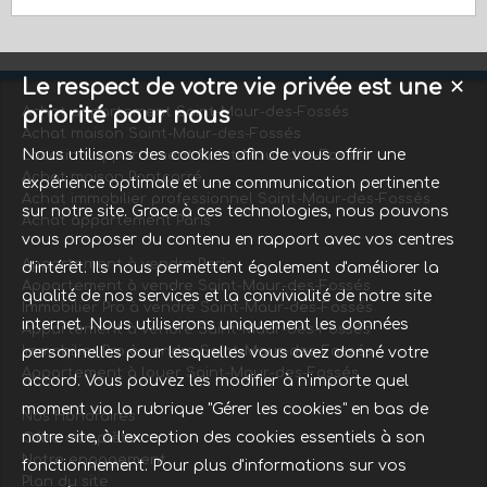
Le respect de votre vie privée est une
✕
priorité pour nous
Achat appartement Saint-Maur-des-Fossés
Achat maison Saint-Maur-des-Fossés
Nous utilisons des cookies afin de vous offrir une
Location appartement Saint-Maur-des-Fossés
Achat maison Pontcarré
expérience optimale et une communication pertinente
Achat immobilier professionnel Saint-Maur-des-Fossés
sur notre site. Grace à ces technologies, nous pouvons
Achat appartement Paris
vous proposer du contenu en rapport avec vos centres
Appartement à vendre Paris
d'intérêt. Ils nous permettent également d'améliorer la
Appartement à vendre Saint-Maur-des-Fossés
qualité de nos services et la convivialité de notre site
Immobilier Pro à vendre Saint-Maur-des-Fossés
internet. Nous utiliserons uniquement les données
Appartement à vendre Saint-Maur-des-Fossés
Immobilier Pro à vendre Saint-Maur-des-Fossés
personnelles pour lesquelles vous avez donné votre
Appartement à louer Saint-Maur-des-Fossés
accord. Vous pouvez les modifier à n'importe quel
moment via la rubrique "Gérer les cookies" en bas de
Nos Honoraires
notre site, à l'exception des cookies essentiels à son
Offre complète
Notre engagement
fonctionnement. Pour plus d'informations sur vos
Plan du site