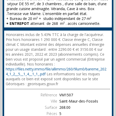
séjour DE 55 m², de 3 chambres , d'une salle de bain, d'une
grande cuisine aménagée. Véranda, Cave à vins. Box
.Terrasse vue Marne. L'ensemble en parfait état.
+ Bureau de 20 m² + studio indépendant de 27 m²
+ ENTREPOT
attenant
de 268 m² . accès camionnette.
Honoraires inclus de 5.43% TTC à la charge de l'acquéreur.
Prix hors honoraires 1 290 000 €. Classe énergie C, Classe
climat C Montant estimé des dépenses annuelles d'énergie
pour un usage standard : entre 2290.00 € et 3150.00 € sur
les années 2021, 2022 et 2023 (abonnements compris). Ce
bien vous est proposé par un agent commercial (Entreprise
individuelle). Nos honoraires :
https://files.netty.immo/file/allimmo/260/9lum0/bareme_202
4_1_2__5__1_4__1_1_.pdf
Les informations sur les risques
auxquels ce bien est exposé sont disponibles sur le site
Géorisques : georisques.gouv.fr
Référence
VM1507
Ville
Saint-Maur-des-Fossés
Surface
268.00
Pièces
5