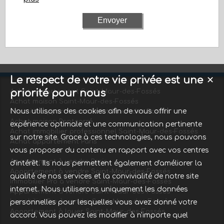
Le respect de votre vie privée est une
✕
priorité pour nous
Achat appartement Saint-Maur-des-Fossés
Achat maison Saint-Maur-des-Fossés
Nous utilisons des cookies afin de vous offrir une
Location appartement Saint-Maur-des-Fossés
Achat maison Pontcarré
expérience optimale et une communication pertinente
Achat immobilier professionnel Saint-Maur-des-Fossés
sur notre site. Grace à ces technologies, nous pouvons
Achat appartement Paris
vous proposer du contenu en rapport avec vos centres
Appartement à vendre Paris
d'intérêt. Ils nous permettent également d'améliorer la
Appartement à vendre Saint-Maur-des-Fossés
qualité de nos services et la convivialité de notre site
Immobilier Pro à vendre Saint-Maur-des-Fossés
internet. Nous utiliserons uniquement les données
Appartement à vendre Saint-Maur-des-Fossés
Immobilier Pro à vendre Saint-Maur-des-Fossés
personnelles pour lesquelles vous avez donné votre
Appartement à louer Saint-Maur-des-Fossés
accord. Vous pouvez les modifier à n'importe quel