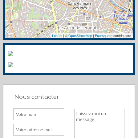
Leaflet
| ©
OpenStreetMap
|
Foursquare
contributors
Nous contacter