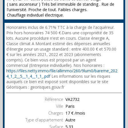
( sans ascenseur ) Très bel immeuble de standing . Rue de
l'université. Proche de tout. Faibles charges.
Chauffage individuel électrique.
Honoraires inclus de 6.71% TTC à la charge de l'acquéreur.
Prix hors honoraires 74 500 €.Dans une copropriété de 35
lots. Aucune procédure n'est en cours. Classe énergie A,
Classe climat A Montant estimé des dépenses annuelles
d'énergie pour un usage standard : entre 400.00 € et 570.00
€ sur les années 2021, 2022 et 2023 (abonnements
compris). Ce bien vous est proposé par un agent
commercial (Entreprise individuelle). Nos honoraires :
https://files.netty.immo/file/allimmo/260/9lum0/bareme_202
4_1_2__5__1_4__1_1_.pdf
Les informations sur les risques
auxquels ce bien est exposé sont disponibles sur le site
Géorisques : georisques.gouv.fr
Référence
VA2732
Ville
Paris
Charges
17 € /mois
Type d'appartement
Autre
Surface
5.33