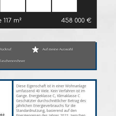
e
117 m²
458 000 €
Rückruf
Auf meine Auswahl
Taschenrechner
Diese Eigenschaft ist in einer Wohnanlage
umfassend 40 Viele. Kein Verfahren ist im
Gange. Energieklasse C, Klimaklasse C
Geschätzter durchschnittlicher Betrag des
jährlichen Energieverbrauchs für die
Standardnutzung, basierend auf den
ité
Energiepreisen des Jahres 2021: zwischen