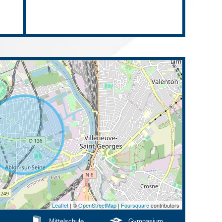
Leaflet
| ©
OpenStreetMap
|
Foursquare
contributors
Mittelschule
Gymnasium