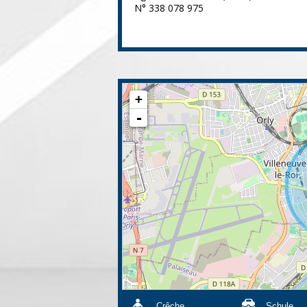
N° 338 078 975
+
-
Crêche
Schule