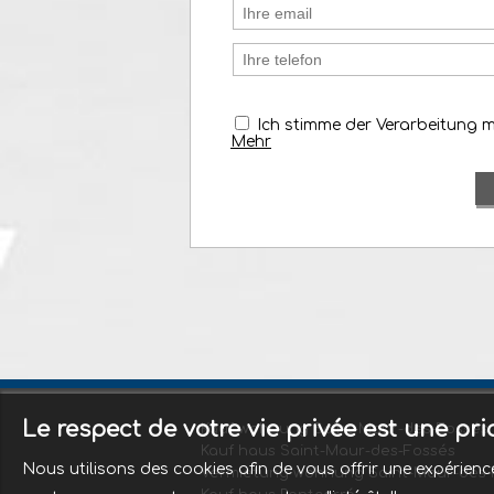
Ich stimme der Verarbeitung 
Mehr
Le respect de votre vie privée est une pr
Kauf wohnung Saint-Maur-des-Fossés
Kauf haus Saint-Maur-des-Fossés
Nous utilisons des cookies afin de vous offrir une expérie
Vermietung wohnung Saint-Maur-des-