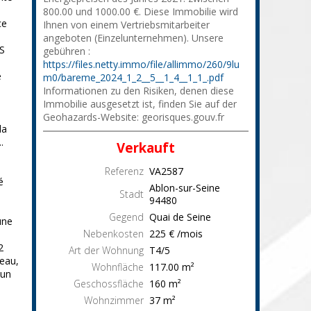
800.00 und 1000.00 €. Diese Immobilie wird
ce
Ihnen von einem Vertriebsmitarbeiter
angeboten (Einzelunternehmen). Unsere
S
gebühren :
https://files.netty.immo/file/allimmo/260/9lu
e
m0/bareme_2024_1_2__5__1_4__1_1_.pdf
Informationen zu den Risiken, denen diese
Immobilie ausgesetzt ist, finden Sie auf der
Geohazards-Website: georisques.gouv.fr
la
.
Verkauft
Referenz
VA2587
é
Ablon-sur-Seine
Stadt
94480
Gegend
Quai de Seine
une
Nebenkosten
225 € /mois
2
Art der Wohnung
T4/5
'eau,
Wohnfläche
117.00
m²
 un
Geschossfläche
160
m²
Wohnzimmer
37
m²