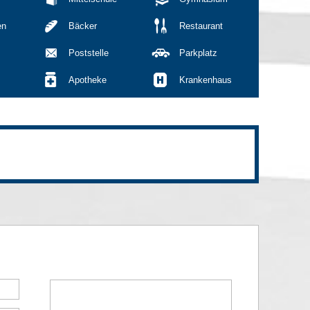
en
Bäcker
Restaurant
Poststelle
Parkplatz
Apotheke
Krankenhaus