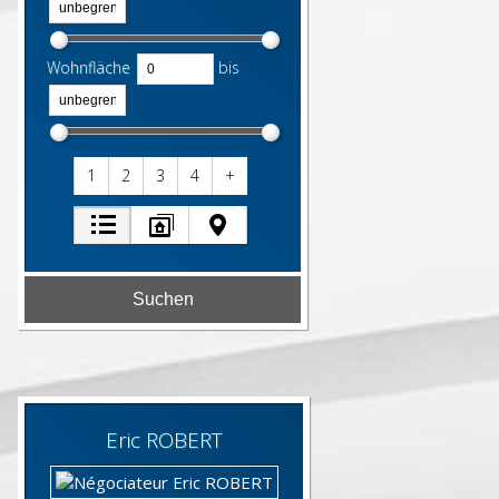
Wohnfläche
bis
1
2
3
4
+
Eric
ROBERT