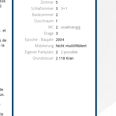
sse.
Zimmer
5
2
Schlafzimmer
3
3+1
Badezimmer
2
Duschraum
1
WC
2
unabhängig
s et
Etage
3
Epoche - Baujahr
2004
s de
 la
Möblierung
Nicht mu00f6bliert
Eigener Parkplatz
2
2 possible
Grundsteuer
2 118 €/an
5
 de
us.
e
le