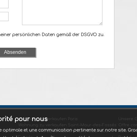
meiner persönlichen Daten gemäß der DSGVO zu.
iorité pour nous
Wohnung zu verkaufen Paris
Unsere 
Wohnung zu verkaufen Saint-Maur-des-Fossés
Offre co
nce optimale et une communication pertinente sur notre site. 
Fossés
Immobilie Pro zu verkaufen Saint-Maur-des-
Notre e