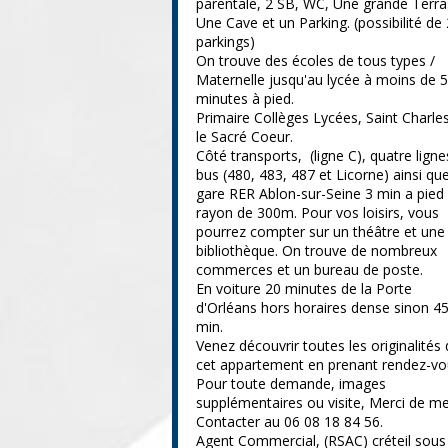
parentale, 2 SB, WC, Une grande Terra
Une Cave et un Parking. (possibilité de 
parkings)
On trouve des écoles de tous types /
Maternelle jusqu'au lycée à moins de 5
minutes à pied.
Primaire Collèges Lycées, Saint Charle
le Sacré Coeur.
Côté transports, (ligne C), quatre ligne
bus (480, 483, 487 et Licorne) ainsi que
gare RER Ablon-sur-Seine 3 min a pied
rayon de 300m. Pour vos loisirs, vous
pourrez compter sur un théâtre et une
bibliothèque. On trouve de nombreux
commerces et un bureau de poste.
En voiture 20 minutes de la Porte
d'Orléans hors horaires dense sinon 4
min.
Venez découvrir toutes les originalités
cet appartement en prenant rendez-vo
Pour toute demande, images
supplémentaires ou visite, Merci de m
Contacter au 06 08 18 84 56.
Agent Commercial, (RSAC) créteil sous 