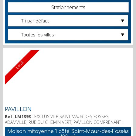
Stationnements
Tri par défaut
Toutes les villes
Loué
PAVILLON
Ref. LM1393
: EXCLUSIVITE SAINT MAUR DES FOSSES
ADAMVILLE, RUE DU CHEMIN VERT, PAVILLON COMPRENANT :
ENTREE, SEJOUR, CHAMBRE/BUREAU, CUISINE AMENAGEE, SALLE
Maison mitoyenne 1 côté Saint-Maur-des-Fossés
D'EAU, WC. A L'ETAGE : 3 CHAMBRES, SALLE DE BAINS, WC. A