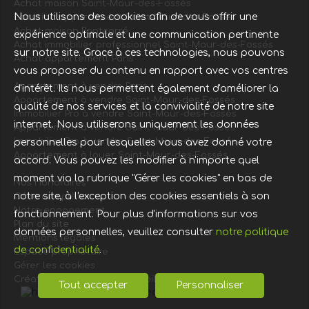
Achat maison Saint-Maur-des-Fossés
Nous utilisons des cookies afin de vous offrir une
Location appartement Saint-Maur-des-Fossés
Achat maison Pontcarré
expérience optimale et une communication pertinente
Achat immobilier professionnel Saint-Maur-des-Fossés
sur notre site. Grace à ces technologies, nous pouvons
Achat appartement Paris
vous proposer du contenu en rapport avec vos centres
Appartement à vendre Paris
d'intérêt. Ils nous permettent également d'améliorer la
Appartement à vendre Saint-Maur-des-Fossés
qualité de nos services et la convivialité de notre site
Immobilier Pro à vendre Saint-Maur-des-Fossés
internet. Nous utiliserons uniquement les données
Appartement à vendre Saint-Maur-des-Fossés
Immobilier Pro à vendre Saint-Maur-des-Fossés
personnelles pour lesquelles vous avez donné votre
Appartement à louer Saint-Maur-des-Fossés
accord. Vous pouvez les modifier à n'importe quel
moment via la rubrique "Gérer les cookies" en bas de
Nos Honoraires
notre site, à l'exception des cookies essentiels à son
Offre complète
Notre engagement
fonctionnement. Pour plus d'informations sur vos
Plan du site
données personnelles, veuillez consulter
notre politique
Mentions légales
de confidentialité
.
Espace propriétaire
Gérer les cookies
Création site internet immobilier
Tout accepter
Personnaliser