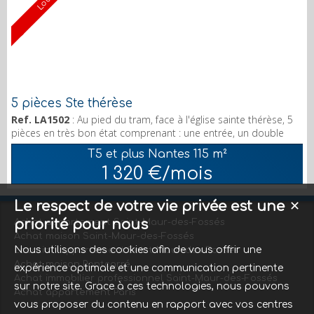
Loué
5 pièces Ste thérèse
Ref. LA1502
: Au pied du tram, face à l'église sainte thérèse, 5
pièces en très bon état comprenant : une entrée, un double
séjour avec balcon, 3 grandes chambres, 1 bureau, 1 cuisine
T5 et plus Nantes
115 m²
indépendante aménagée et équipée, 1 salle d'eau, 1wc séparé
1 320 €/mois
et 1 place de parking. Pour plus d'informations appelez au 06
23 499 479. Garanties demandées.
Le respect de votre vie privée est une
✕
priorité pour nous
Achat appartement Saint-Maur-des-Fossés
Achat maison Saint-Maur-des-Fossés
Nous utilisons des cookies afin de vous offrir une
Location appartement Saint-Maur-des-Fossés
Achat maison Pontcarré
expérience optimale et une communication pertinente
Achat immobilier professionnel Saint-Maur-des-Fossés
sur notre site. Grace à ces technologies, nous pouvons
Achat appartement Paris
vous proposer du contenu en rapport avec vos centres