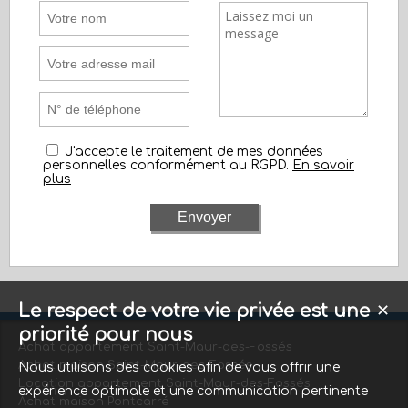
J'accepte le traitement de mes données
personnelles conformément au RGPD.
En savoir
plus
Le respect de votre vie privée est une
✕
priorité pour nous
Achat appartement Saint-Maur-des-Fossés
Achat maison Saint-Maur-des-Fossés
Nous utilisons des cookies afin de vous offrir une
Location appartement Saint-Maur-des-Fossés
expérience optimale et une communication pertinente
Achat maison Pontcarré