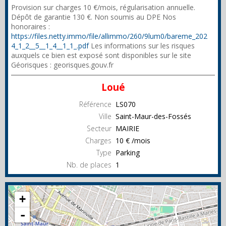
Provision sur charges 10 €/mois, régularisation annuelle.
Dépôt de garantie 130 €. Non soumis au DPE Nos
honoraires :
https://files.netty.immo/file/allimmo/260/9lum0/bareme_202
4_1_2__5__1_4__1_1_.pdf
Les informations sur les risques
auxquels ce bien est exposé sont disponibles sur le site
Géorisques : georisques.gouv.fr
Loué
Référence
LS070
Ville
Saint-Maur-des-Fossés
Secteur
MAIRIE
Charges
10 € /mois
Type
Parking
Nb. de places
1
+
-