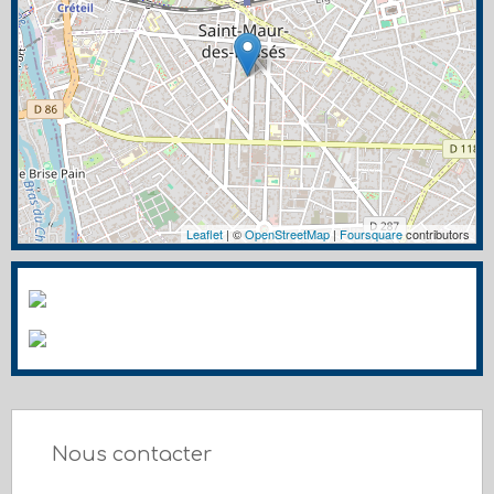
Leaflet
| ©
OpenStreetMap
|
Foursquare
contributors
Nous contacter