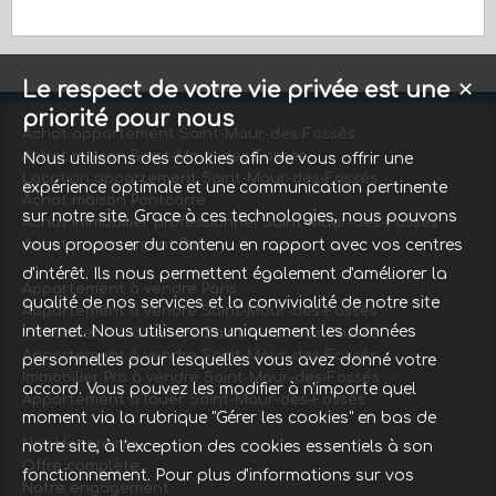
Le respect de votre vie privée est une
✕
priorité pour nous
Achat appartement Saint-Maur-des-Fossés
Achat maison Saint-Maur-des-Fossés
Nous utilisons des cookies afin de vous offrir une
Location appartement Saint-Maur-des-Fossés
expérience optimale et une communication pertinente
Achat maison Pontcarré
sur notre site. Grace à ces technologies, nous pouvons
Achat immobilier professionnel Saint-Maur-des-Fossés
vous proposer du contenu en rapport avec vos centres
Achat appartement Paris
d'intérêt. Ils nous permettent également d'améliorer la
Appartement à vendre Paris
qualité de nos services et la convivialité de notre site
Appartement à vendre Saint-Maur-des-Fossés
internet. Nous utiliserons uniquement les données
Immobilier Pro à vendre Saint-Maur-des-Fossés
Appartement à vendre Saint-Maur-des-Fossés
personnelles pour lesquelles vous avez donné votre
Immobilier Pro à vendre Saint-Maur-des-Fossés
accord. Vous pouvez les modifier à n'importe quel
Appartement à louer Saint-Maur-des-Fossés
moment via la rubrique "Gérer les cookies" en bas de
Nos Honoraires
notre site, à l'exception des cookies essentiels à son
Offre complète
fonctionnement. Pour plus d'informations sur vos
Notre engagement