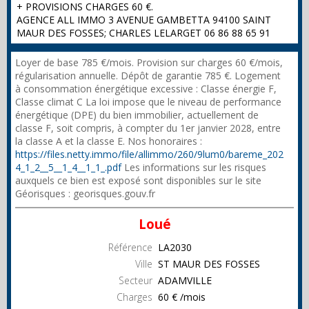
+ PROVISIONS CHARGES 60 €.
AGENCE ALL IMMO 3 AVENUE GAMBETTA 94100 SAINT
MAUR DES FOSSES; CHARLES LELARGET 06 86 88 65 91
Loyer de base 785 €/mois. Provision sur charges 60 €/mois,
régularisation annuelle. Dépôt de garantie 785 €. Logement
à consommation énergétique excessive : Classe énergie F,
Classe climat C La loi impose que le niveau de performance
énergétique (DPE) du bien immobilier, actuellement de
classe F, soit compris, à compter du 1er janvier 2028, entre
la classe A et la classe E. Nos honoraires :
https://files.netty.immo/file/allimmo/260/9lum0/bareme_202
4_1_2__5__1_4__1_1_.pdf
Les informations sur les risques
auxquels ce bien est exposé sont disponibles sur le site
Géorisques : georisques.gouv.fr
Loué
Référence
LA2030
Ville
ST MAUR DES FOSSES
Secteur
ADAMVILLE
Charges
60 € /mois