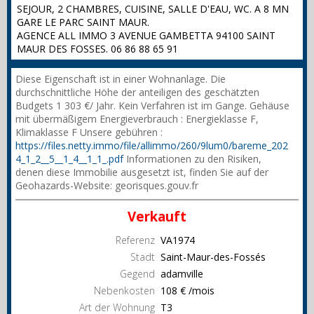
SEJOUR, 2 CHAMBRES, CUISINE, SALLE D'EAU, WC. A 8 MN
GARE LE PARC SAINT MAUR.
AGENCE ALL IMMO 3 AVENUE GAMBETTA 94100 SAINT
MAUR DES FOSSES. 06 86 88 65 91
Diese Eigenschaft ist in einer Wohnanlage. Die
durchschnittliche Höhe der anteiligen des geschätzten
Budgets 1 303 €/ Jahr. Kein Verfahren ist im Gange. Gehäuse
mit übermäßigem Energieverbrauch : Energieklasse F,
Klimaklasse F Unsere gebühren :
https://files.netty.immo/file/allimmo/260/9lum0/bareme_202
4_1_2__5__1_4__1_1_.pdf
Informationen zu den Risiken,
denen diese Immobilie ausgesetzt ist, finden Sie auf der
Geohazards-Website: georisques.gouv.fr
Verkauft
Referenz
VA1974
Stadt
Saint-Maur-des-Fossés
Gegend
adamville
Nebenkosten
108 € /mois
Art der Wohnung
T3