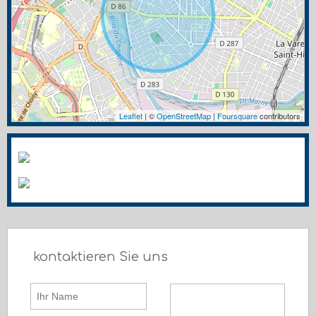
Leaflet
| ©
OpenStreetMap
|
Foursquare
contributors
kontaktieren Sie uns