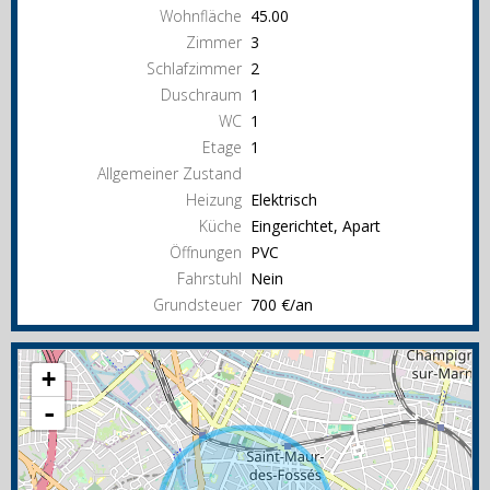
Wohnfläche
45.00
Zimmer
3
Schlafzimmer
2
Duschraum
1
WC
1
Etage
1
Allgemeiner Zustand
Heizung
Elektrisch
Küche
Eingerichtet, Apart
Öffnungen
PVC
Fahrstuhl
Nein
Grundsteuer
700 €/an
+
-