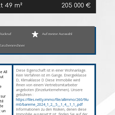
lt
49 m²
205 000 €
Rückruf
Auf meine Auswahl
Taschenrechner
Diese Eigenschaft ist in einer Wohnanlage.
 All
Kein Verfahren ist im Gange. Energieklasse
ut
D, Klimaklasse D Diese Immobilie wird
Ihnen von einem Vertriebsmitarbeiter
e
angeboten (Einzelunternehmen). Unsere
gebühren :
 sur
https://files.netty.immo/file/allimmo/260/9lu
ôté
m0/bareme_2024_1_2__5__1_4__1_1_.pdf
ée
Informationen zu den Risiken, denen diese
t un
Immobilie ausgesetzt ist, finden Sie auf der