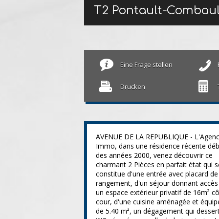
T2 Pontault-Combau
Eine Frage stellen
Drucken
AVENUE DE LA REPUBLIQUE - L'Agence
Immo, dans une résidence récente déb
des années 2000, venez découvrir ce
charmant 2 Pièces en parfait état qui s
constitue d'une entrée avec placard de
rangement, d'un séjour donnant accès
un espace extérieur privatif de 16m² c
cour, d'une cuisine aménagée et équip
de 5.40 m², un dégagement qui desser