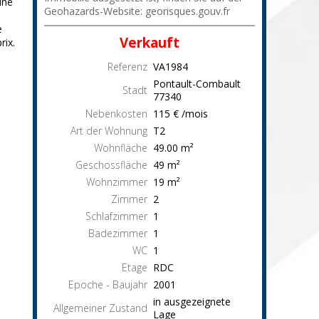
une
Geohazards-Website: georisques.gouv.fr
e
Verkauft
rix.
Referenz
VA1984
Pontault-Combault
Stadt
77340
Nebenkosten
115 € /mois
Art der Wohnung
T2
Wohnfläche
49.00
m²
Geschossfläche
49
m²
Wohnzimmer
19
m²
Zimmer
2
Schlafzimmer
1
Badezimmer
1
WC
1
Etage
RDC
Epoche - Baujahr
2001
in ausgezeignete
Allgemeiner Zustand
Lage