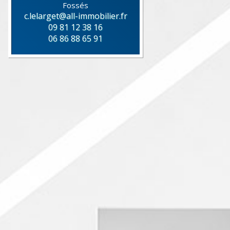
Fossés
c.lelarget@all-immobilier.fr
09 81 12 38 16
06 86 88 65 91