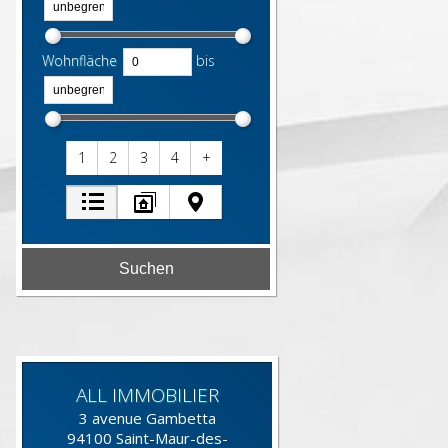
Wohnfläche
bis
1
2
3
4
+
ALL IMMOBILIER
3 avenue Gambetta
94100
Saint-Maur-des-