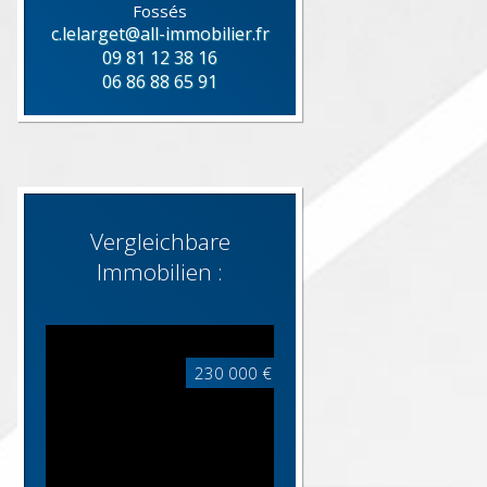
Fossés
c.lelarget@all-immobilier.fr
09 81 12 38 16
06 86 88 65 91
Vergleichbare
Immobilien :
230 000 €