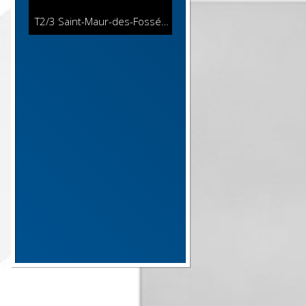
T2/3 Saint-Maur-des-Fossés
48 m²