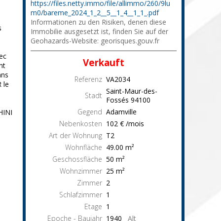
https://files.netty.immo/file/allimmo/260/9lu
m0/bareme_2024_1_2__5__1_4__1_1_.pdf
Informationen zu den Risiken, denen diese
s
Immobilie ausgesetzt ist, finden Sie auf der
Geohazards-Website: georisques.gouv.fr
ec
Verkauft
nt
ans
Referenz
VA2034
 le
Saint-Maur-des-
Stadt
Fossés
94100
Gegend
Adamville
HINI
Nebenkosten
102 € /mois
Art der Wohnung
T2
Wohnfläche
49.00
m²
Geschossfläche
50
m²
Wohnzimmer
25
m²
Zimmer
2
Schlafzimmer
1
Etage
1
Epoche - Baujahr
1940
Alt