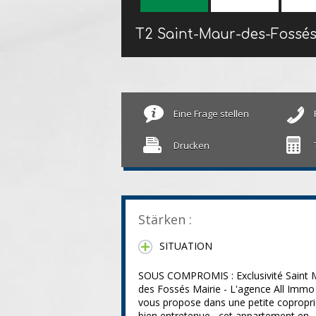
T2 Saint-Maur-des-Fossé
Eine Frage stellen
Drucken
Stärken :
SITUATION
SOUS COMPROMIS : Exclusivité Saint 
des Fossés Mairie - L'agence All Immo
vous propose dans une petite copropri
bien entretenue, cet appartement en