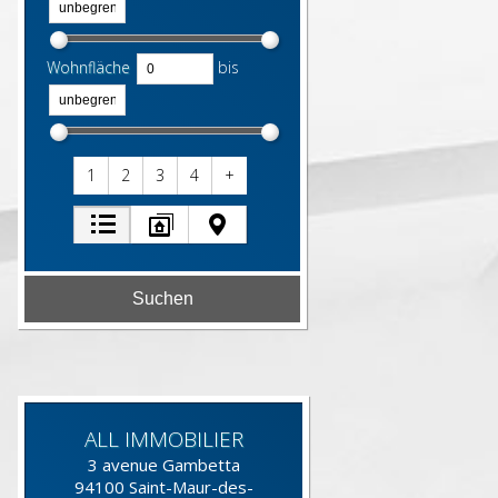
Wohnfläche
bis
1
2
3
4
+
ALL IMMOBILIER
3 avenue Gambetta
94100
Saint-Maur-des-