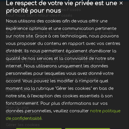
Le respect de votre vie privée est une
✕
priorité pour nous
Kauf wohnung Saint-Maur-des-Fossés
Kauf haus Saint-Maur-des-Fossés
Nous utilisons des cookies afin de vous offrir une
Vermietung wohnung Saint-Maur-des-Fossés
Kauf haus Pontcarré
expérience optimale et une communication pertinente
Kauf professionelle immobilien Saint-Maur-des-Fossés
sur notre site. Grace à ces technologies, nous pouvons
Kauf wohnung Paris
vous proposer du contenu en rapport avec vos centres
Wohnung zu verkaufen Paris
d'intérêt. Ils nous permettent également d'améliorer la
Wohnung zu verkaufen Saint-Maur-des-Fossés
qualité de nos services et la convivialité de notre site
Immobilie Pro zu verkaufen Saint-Maur-des-Fossés
internet. Nous utiliserons uniquement les données
Wohnung zu verkaufen Saint-Maur-des-Fossés
Immobilie Pro zu verkaufen Saint-Maur-des-Fossés
personnelles pour lesquelles vous avez donné votre
Wohnung zu vermieten Saint-Maur-des-Fossés
accord. Vous pouvez les modifier à n'importe quel
moment via la rubrique "Gérer les cookies" en bas de
Unsere Gebühren
notre site, à l'exception des cookies essentiels à son
Offre complète
Notre engagement
fonctionnement. Pour plus d'informations sur vos
Plan du site
données personnelles, veuillez consulter
notre politique
Mentions légales
de confidentialité
.
Login Eigentümer
Gérer les cookies