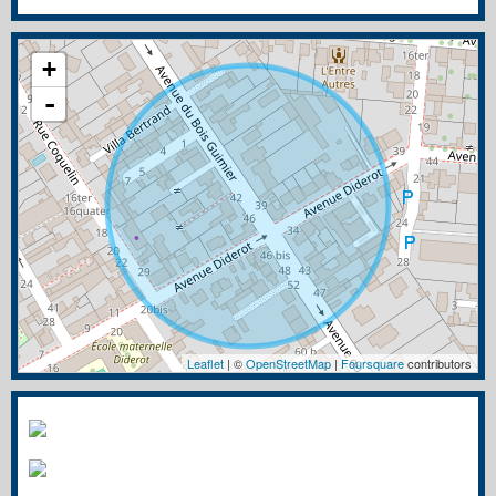
+
-
Leaflet
| ©
OpenStreetMap
|
Foursquare
contributors