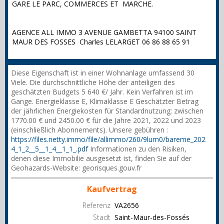
GARE LE PARC, COMMERCES ET MARCHE.
AGENCE ALL IMMO 3 AVENUE GAMBETTA 94100 SAINT
MAUR DES FOSSES Charles LELARGET 06 86 88 65 91
Diese Eigenschaft ist in einer Wohnanlage umfassend 30
Viele. Die durchschnittliche Höhe der anteiligen des
geschätzten Budgets 5 640 €/ Jahr. Kein Verfahren ist im
Gange. Energieklasse E, Klimaklasse E Geschätzter Betrag
der jährlichen Energiekosten für Standardnutzung: zwischen
1770.00 € und 2450.00 € für die Jahre 2021, 2022 und 2023
(einschließlich Abonnements). Unsere gebühren :
https://files.netty.immo/file/allimmo/260/9lum0/bareme_202
4_1_2__5__1_4__1_1_.pdf
Informationen zu den Risiken,
denen diese Immobilie ausgesetzt ist, finden Sie auf der
Geohazards-Website: georisques.gouv.fr
Kaufvertrag
Referenz
VA2656
Stadt
Saint-Maur-des-Fossés