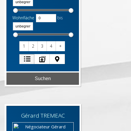
Wohnfläche
bis
1
2
3
4
+
Gérard
TREMEAC