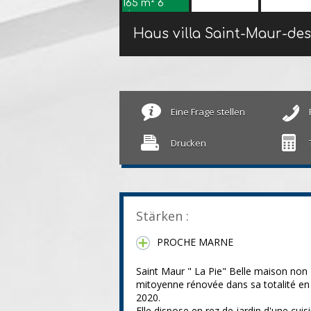
Haus villa Saint-Maur-de
Eine Frage stellen
Drucken
Stärken :
PROCHE MARNE
Saint Maur " La Pie" Belle maison non
mitoyenne rénovée dans sa totalité en
2020.
Elle dispose en rez de jardin d'une cuis