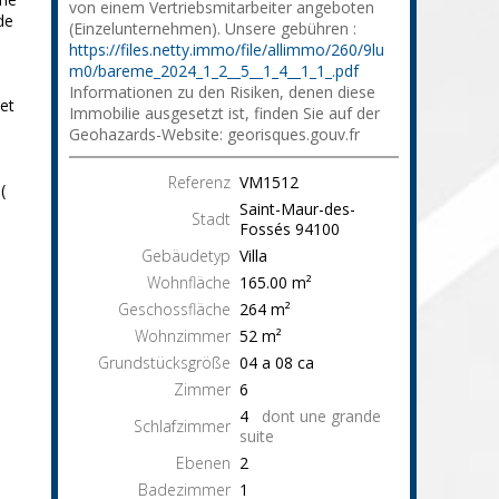
von einem Vertriebsmitarbeiter angeboten
de
(Einzelunternehmen). Unsere gebühren :
https://files.netty.immo/file/allimmo/260/9lu
m0/bareme_2024_1_2__5__1_4__1_1_.pdf
Informationen zu den Risiken, denen diese
 et
Immobilie ausgesetzt ist, finden Sie auf der
Geohazards-Website: georisques.gouv.fr
Referenz
VM1512
(
Saint-Maur-des-
Stadt
Fossés
94100
Gebäudetyp
Villa
Wohnfläche
165.00
m²
Geschossfläche
264
m²
Wohnzimmer
52
m²
Grundstücksgröße
04 a 08 ca
Zimmer
6
4
dont une grande
Schlafzimmer
suite
Ebenen
2
Badezimmer
1