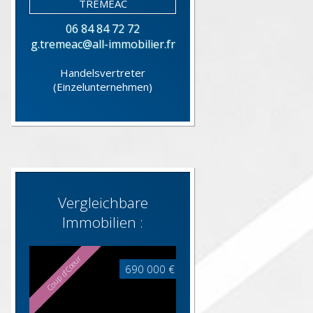
06 84 84 72 72
g.tremeac@all-immobilier.fr
Handelsvertreter
(Einzelunternehmen)
Vergleichbare
Immobilien :
Coup d'Cœur
690 000 €