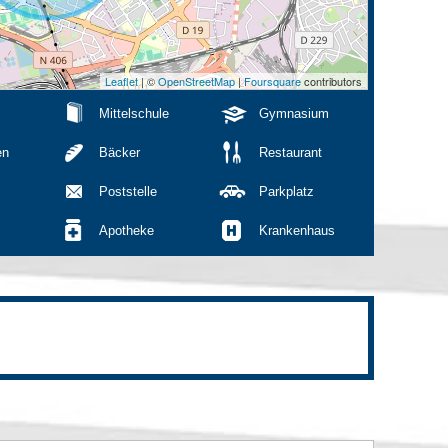
Leaflet
| ©
OpenStreetMap
|
Foursquare
contributors
Mittelschule
Gymnasium
en
Bäcker
Restaurant
Poststelle
Parkplatz
Apotheke
Krankenhaus