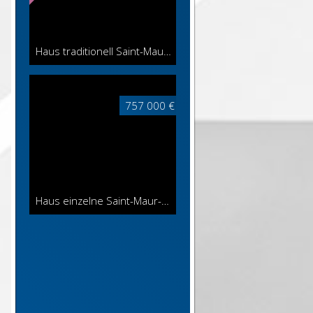
Haus traditionell Saint-Maur-des-Fossés
129 m²
757 000 €
Haus einzelne Saint-Maur-des-Fossés
142 m²