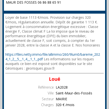
MAUR DES FOSSES 06 86 88 65 91
Loyer de base 1113 €/mois. Provision sur charges 320
€/mois, régularisation annuelle. Dépôt de garantie 1 113 €.
Logement à consommation énergétique excessive : Classe
énergie F, Classe climat F La loi impose que le niveau de
performance énergétique (DPE) du bien immobilier,
actuellement de classe F, soit compris, à compter du 1er
janvier 2028, entre la classe A et la classe E. Nos honoraires
:
https://files.netty.immo/file/allimmo/260/9lum0/bareme_202
4_1_2__5__1_4__1_1_.pdf
Les informations sur les risques
auxquels ce bien est exposé sont disponibles sur le site
Géorisques : georisques.gouv.fr
Loué
Référence
LA2028
Ville
Saint-Maur-des-Fossés
Secteur
MAIRIE
Charges
320 € /mois