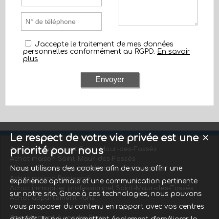
J'accepte le traitement de mes données
personnelles conformément au RGPD.
En savoir
plus
Le respect de votre vie privée est une
✕
priorité pour nous
Achat appartement Saint-Maur-des-Fossés
Achat maison Saint-Maur-des-Fossés
Nous utilisons des cookies afin de vous offrir une
Location appartement Saint-Maur-des-Fossés
Achat maison Pontcarré
expérience optimale et une communication pertinente
Achat immobilier professionnel Saint-Maur-des-Fossés
sur notre site. Grace à ces technologies, nous pouvons
Achat appartement Paris
vous proposer du contenu en rapport avec vos centres
Appartement à vendre Paris