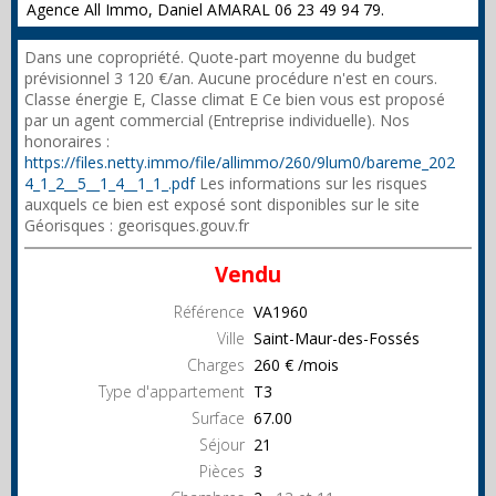
Agence All Immo, Daniel AMARAL 06 23 49 94 79.
Dans une copropriété. Quote-part moyenne du budget
prévisionnel 3 120 €/an. Aucune procédure n'est en cours.
Classe énergie E, Classe climat E Ce bien vous est proposé
par un agent commercial (Entreprise individuelle). Nos
honoraires :
https://files.netty.immo/file/allimmo/260/9lum0/bareme_202
4_1_2__5__1_4__1_1_.pdf
Les informations sur les risques
auxquels ce bien est exposé sont disponibles sur le site
Géorisques : georisques.gouv.fr
Vendu
Référence
VA1960
Ville
Saint-Maur-des-Fossés
Charges
260 € /mois
Type d'appartement
T3
Surface
67.00
Séjour
21
Pièces
3