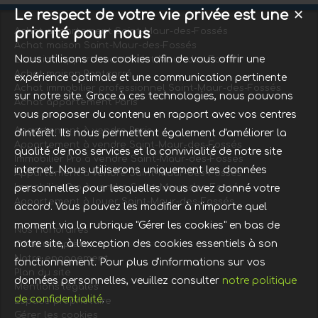
Le respect de votre vie privée est une
✕
priorité pour nous
Achat appartement Saint-Maur-des-Fossés
Achat maison Saint-Maur-des-Fossés
Nous utilisons des cookies afin de vous offrir une
Location appartement Saint-Maur-des-Fossés
Achat maison Pontcarré
expérience optimale et une communication pertinente
Achat immobilier professionnel Saint-Maur-des-Fossés
sur notre site. Grace à ces technologies, nous pouvons
Achat appartement Paris
vous proposer du contenu en rapport avec vos centres
Appartement à vendre Paris
d'intérêt. Ils nous permettent également d'améliorer la
Appartement à vendre Saint-Maur-des-Fossés
qualité de nos services et la convivialité de notre site
Immobilier Pro à vendre Saint-Maur-des-Fossés
internet. Nous utiliserons uniquement les données
Appartement à vendre Saint-Maur-des-Fossés
Immobilier Pro à vendre Saint-Maur-des-Fossés
personnelles pour lesquelles vous avez donné votre
Appartement à louer Saint-Maur-des-Fossés
accord. Vous pouvez les modifier à n'importe quel
moment via la rubrique "Gérer les cookies" en bas de
Nos Honoraires
notre site, à l'exception des cookies essentiels à son
Offre complète
Notre engagement
fonctionnement. Pour plus d'informations sur vos
Plan du site
données personnelles, veuillez consulter
notre politique
Mentions légales
de confidentialité
.
Espace propriétaire
Gérer les cookies