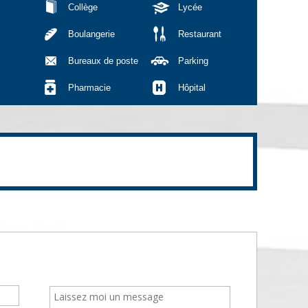
Collège
Lycée
Boulangerie
Restaurant
Bureaux de poste
Parking
Pharmacie
Hôpital