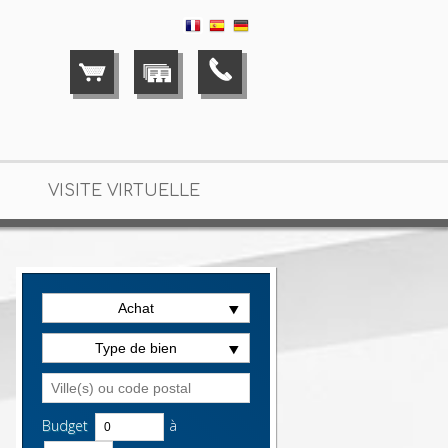
VISITE VIRTUELLE
Achat
yenne 2 côtés en vente Saint-Maur-des-Fossés
> Maison m
Type de bien
Budget
à