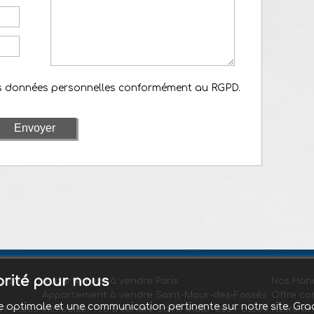
es données personnelles conformément au RGPD.
iorité pour nous
ossés
Appartement à vendre Paris
Nos Hono
Appartement à vendre Saint-Maur-des-Fossés
Offre co
nce optimale et une communication pertinente sur notre site. 
s-Fossés
Immobilier Pro à vendre Saint-Maur-des-Fossés
Notre e