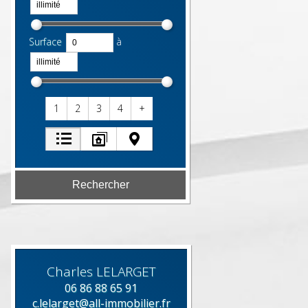
Surface
à
1
2
3
4
+
Charles
LELARGET
06 86 88 65 91
c.lelarget@all-immobilier.fr