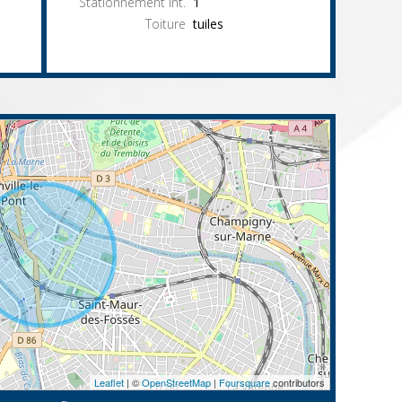
Stationnement int.
1
Toiture
tuiles
Leaflet
| ©
OpenStreetMap
|
Foursquare
contributors