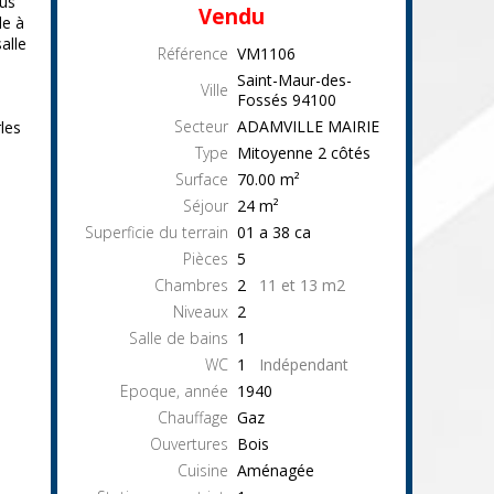
us
Vendu
le à
alle
Référence
VM1106
Saint-Maur-des-
Ville
Fossés
94100
Secteur
ADAMVILLE MAIRIE
les
Type
Mitoyenne 2 côtés
Surface
70.00
m²
Séjour
24
m²
Superficie du terrain
01 a 38 ca
Pièces
5
Chambres
2
11 et 13 m2
Niveaux
2
Salle de bains
1
WC
1
Indépendant
Epoque, année
1940
Chauffage
Gaz
Ouvertures
Bois
Cuisine
Aménagée