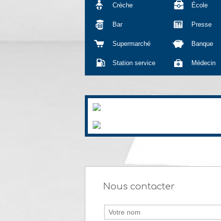
Crèche
École
Bar
Presse
Supermarché
Banque
Station service
Médecin
Nous contacter