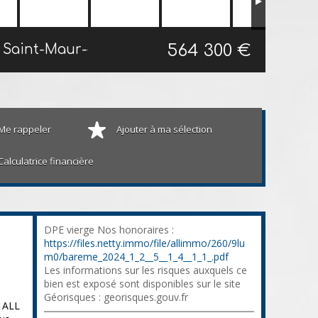
564 300 €
Maison mitoyenne 2 côtés Saint-Maur-des-Fossés
70 m²
Me rappeler
Ajouter à ma sélection
Calculatrice financière
DPE vierge Nos honoraires :
https://files.netty.immo/file/allimmo/260/9lu
m0/bareme_2024_1_2__5__1_4__1_1_.pdf
Les informations sur les risques auxquels ce
bien est exposé sont disponibles sur le site
Géorisques : georisques.gouv.fr
 ALL