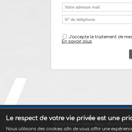
J'accepte le traitement de m
En savoir plus
Le respect de votre vie privée est une pr
Achat appartement Saint-Maur-des-F
Achat maison Saint-Maur-des-Fossés
Nous utilisons des cookies afin de vous offrir une expérie
Location appartement Saint-Maur-de