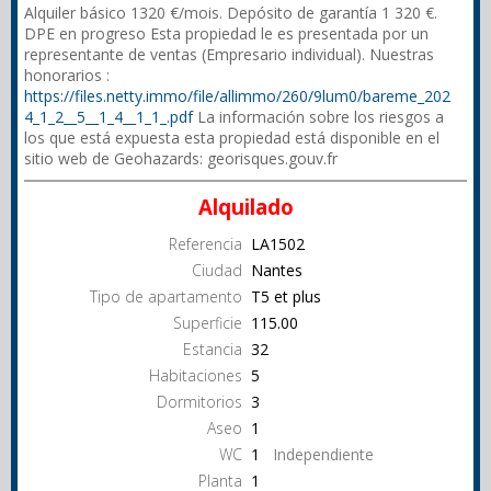
Alquiler básico 1320 €/mois. Depósito de garantía 1 320 €.
DPE en progreso Esta propiedad le es presentada por un
representante de ventas (Empresario individual). Nuestras
honorarios :
https://files.netty.immo/file/allimmo/260/9lum0/bareme_202
4_1_2__5__1_4__1_1_.pdf
La información sobre los riesgos a
los que está expuesta esta propiedad está disponible en el
sitio web de Geohazards: georisques.gouv.fr
Alquilado
Referencia
LA1502
Ciudad
Nantes
Tipo de apartamento
T5 et plus
Superficie
115.00
Estancia
32
Habitaciones
5
Dormitorios
3
Aseo
1
WC
1
Independiente
Planta
1