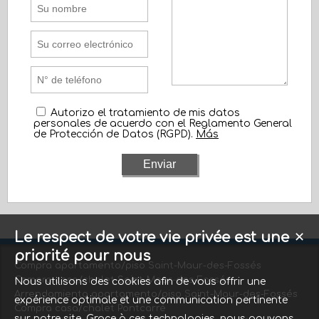
Autorizo el tratamiento de mis datos
personales de acuerdo con el Reglamento General
de Protección de Datos (RGPD).
Más
Le respect de votre vie privée est une
✕
priorité pour nous
Compra apartamento/piso Saint-Maur-des-Fossés
Compra casa/chalet Saint-Maur-des-Fossés
Nous utilisons des cookies afin de vous offrir une
Arrendamiento apartamento/piso Saint-Maur-des-Fossés
expérience optimale et une communication pertinente
Compra casa/chalet Pontcarré
sur notre site. Grace à ces technologies, nous pouvons