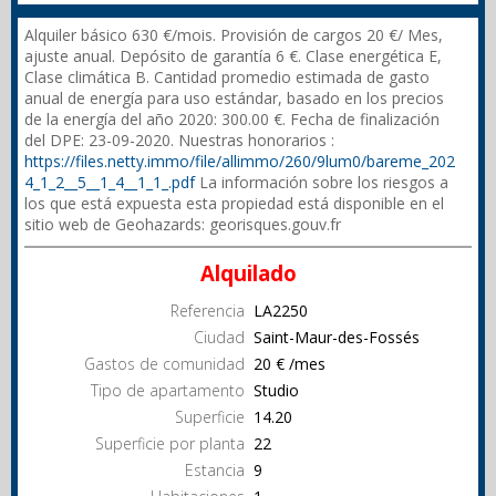
Alquiler básico 630 €/mois. Provisión de cargos 20 €/ Mes,
ajuste anual. Depósito de garantía 6 €. Clase energética E,
Clase climática B. Cantidad promedio estimada de gasto
anual de energía para uso estándar, basado en los precios
de la energía del año 2020: 300.00 €. Fecha de finalización
del DPE: 23-09-2020. Nuestras honorarios :
https://files.netty.immo/file/allimmo/260/9lum0/bareme_202
4_1_2__5__1_4__1_1_.pdf
La información sobre los riesgos a
los que está expuesta esta propiedad está disponible en el
sitio web de Geohazards: georisques.gouv.fr
Alquilado
Referencia
LA2250
Ciudad
Saint-Maur-des-Fossés
Gastos de comunidad
20 € /mes
Tipo de apartamento
Studio
Superficie
14.20
Superficie por planta
22
Estancia
9