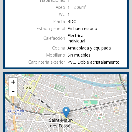
Habitaciones
1
Aseo
1
2.06m²
WC
1
Planta
RDC
Estado general
En buen estado
Electrica
Calefacción
Individual
Cocina
Amueblada y equipada
Mobiliario
Sin muebles
Carpintería exterior
PVC, Doble acristalamiento
+
-