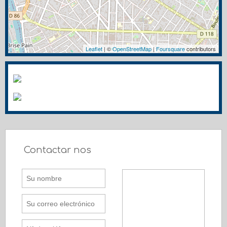
Leaflet
| ©
OpenStreetMap
|
Foursquare
contributors
Contactar nos