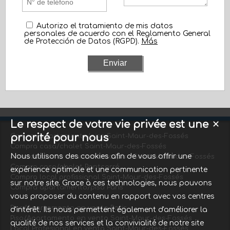
Autorizo el tratamiento de mis datos
personales de acuerdo con el Reglamento General
de Protección de Datos (RGPD).
Más
Le respect de votre vie privée est une
✕
priorité pour nous
Compra apartamento/piso Saint-Maur-des-Fossés
Compra casa/chalet Saint-Maur-des-Fossés
Nous utilisons des cookies afin de vous offrir une
Arrendamiento apartamento/piso Saint-Maur-des-Fossés
Compra casa/chalet Pontcarré
expérience optimale et une communication pertinente
Compra local profissional Saint-Maur-des-Fossés
sur notre site. Grace à ces technologies, nous pouvons
Compra apartamento/piso Paris
vous proposer du contenu en rapport avec vos centres
Piso/Apartamento en venta Paris
d'intérêt. Ils nous permettent également d'améliorer la
Piso/Apartamento en venta Saint-Maur-des-Fossés
qualité de nos services et la convivialité de notre site
Local Profesional en venta Saint-Maur-des-Fossés