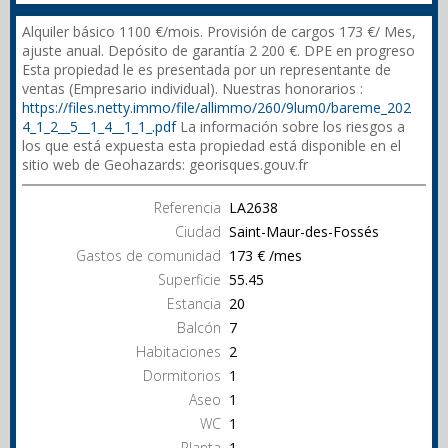
Alquiler básico 1100 €/mois. Provisión de cargos 173 €/ Mes,
ajuste anual. Depósito de garantía 2 200 €. DPE en progreso
Esta propiedad le es presentada por un representante de
ventas (Empresario individual). Nuestras honorarios :
https://files.netty.immo/file/allimmo/260/9lum0/bareme_202
4_1_2__5__1_4__1_1_.pdf
La información sobre los riesgos a
los que está expuesta esta propiedad está disponible en el
sitio web de Geohazards: georisques.gouv.fr
Referencia
LA2638
Ciudad
Saint-Maur-des-Fossés
Gastos de comunidad
173 € /mes
Superficie
55.45
Estancia
20
Balcón
7
Habitaciones
2
Dormitorios
1
Aseo
1
WC
1
Planta
1