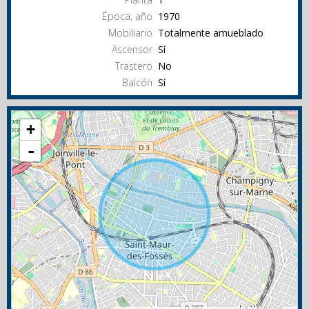
Época, año
1970
Mobiliario
Totalmente amueblado
Ascensor
Sí
Trastero
No
Balcón
Sí
+
-