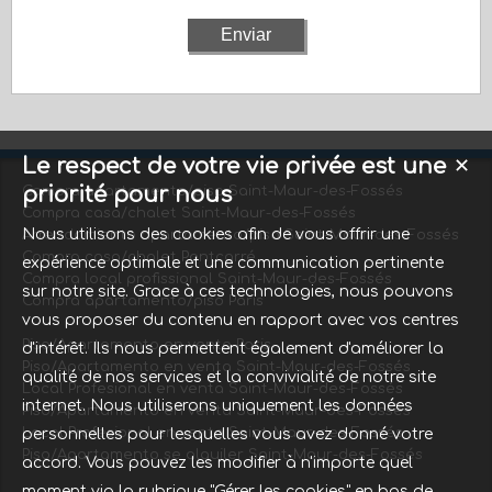
Le respect de votre vie privée est une
✕
priorité pour nous
Compra apartamento/piso Saint-Maur-des-Fossés
Compra casa/chalet Saint-Maur-des-Fossés
Nous utilisons des cookies afin de vous offrir une
Arrendamiento apartamento/piso Saint-Maur-des-Fossés
Compra casa/chalet Pontcarré
expérience optimale et une communication pertinente
Compra local profissional Saint-Maur-des-Fossés
sur notre site. Grace à ces technologies, nous pouvons
Compra apartamento/piso Paris
vous proposer du contenu en rapport avec vos centres
Piso/Apartamento en venta Paris
d'intérêt. Ils nous permettent également d'améliorer la
Piso/Apartamento en venta Saint-Maur-des-Fossés
qualité de nos services et la convivialité de notre site
Local Profesional en venta Saint-Maur-des-Fossés
internet. Nous utiliserons uniquement les données
Piso/Apartamento en venta Saint-Maur-des-Fossés
Local Profesional en venta Saint-Maur-des-Fossés
personnelles pour lesquelles vous avez donné votre
Piso/Apartamento se alquiler Saint-Maur-des-Fossés
accord. Vous pouvez les modifier à n'importe quel
moment via la rubrique "Gérer les cookies" en bas de