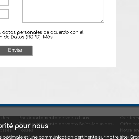
is datos personales de acuerdo con el
n de Datos (RGPD).
Más
-des-
Piso/Apartamento en venta Paris
Our fees
Piso/Apartamento en venta Saint-Maur-des-
Offre co
iorité pour nous
ossés
Fossés
Notre e
nt-Maur-
Local Profesional en venta Saint-Maur-des-
Plan du s
nce optimale et une communication pertinente sur notre site. 