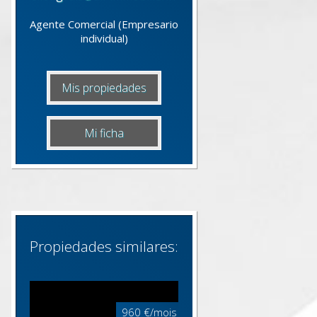
Agente Comercial (Empresario
individual)
Mis propiedades
Mi ficha
Propiedades similares:
960 €/mois