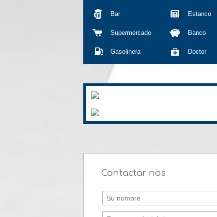
Bar
Estanco
Supermercado
Banco
Gasolinera
Doctor
Contactar nos