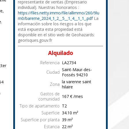
representante de ventas (Empresario
individual). Nuestras honorarios :
ve,
https://files.netty.immo/file/allimmo/260/9lu
m0/bareme_2024_1_2__5__1_4__1_1_.pdf
La
e.
información sobre los riesgos a los que
está expuesta esta propiedad está
disponible en el sitio web de Geohazards:
georisques.gouv.fr
Alquilado
Referencia
LA2734
cter
Saint-Maur-des-
Ciudad
Fossés
94210
la varenne saint
54
Zona
hilaire
s
Gastos de
167 € /mes
comunidad
Tipo de apartamento
T2
Superficie
34.10
m²
Superficie por planta
39
m²
Estancia
22
m²