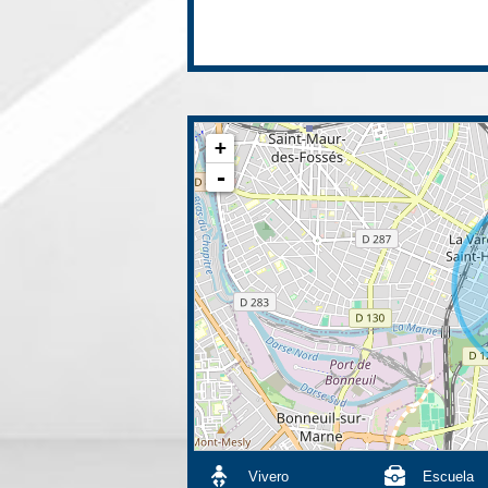
+
-
Vivero
Escuela