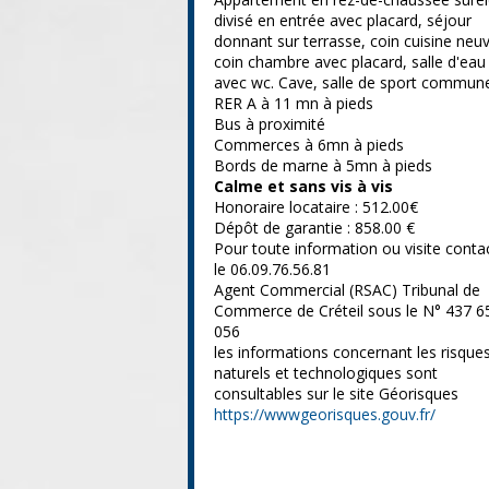
divisé en entrée avec placard, séjour
donnant sur terrasse, coin cuisine neu
coin chambre avec placard, salle d'eau
avec wc. Cave, salle de sport commun
RER A à 11 mn à pieds
Bus à proximité
Commerces à 6mn à pieds
Bords de marne à 5mn à pieds
Calme et sans vis à vis
Honoraire locataire : 512.00€
Dépôt de garantie : 858.00 €
Pour toute information ou visite conta
le 06.09.76.56.81
Agent Commercial (RSAC) Tribunal de
Commerce de Créteil sous le N° 437 6
056
les informations concernant les risque
naturels et technologiques sont
consultables sur le site Géorisques
https://wwwgeorisques.gouv.fr/