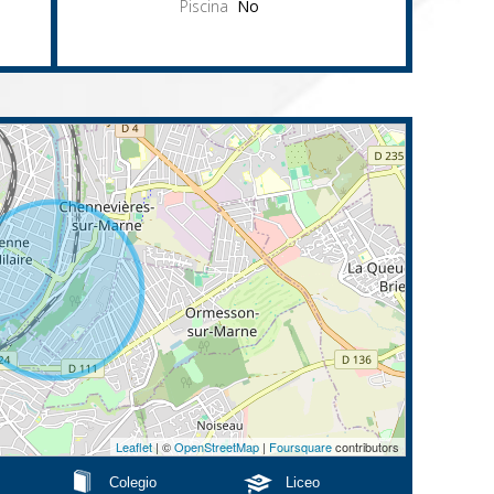
Piscina
No
Leaflet
| ©
OpenStreetMap
|
Foursquare
contributors
Colegio
Liceo