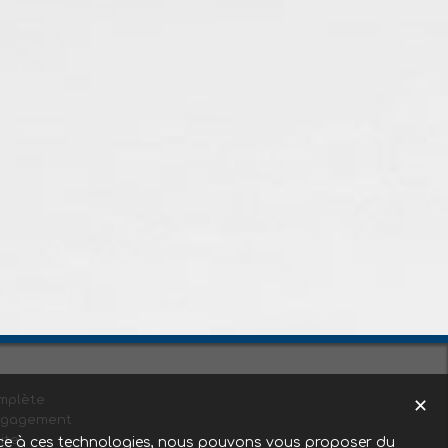
mplète
✕
ngagement
ite
Grace à ces technologies, nous pouvons vous proposer du