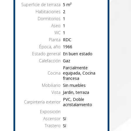
Superficie de terraza
5
m²
Habitaciones
2
Dormitorios
1
Aseo
1
WC
1
Planta
RDC
Época, año
1966
Estado general
En buen estado
Calefacción
Gaz
Parcialmente
Cocina
equipada, Cocina
francesa
Mobiliario
Sin muebles
Vista
Jardin, terraza
PVC, Doble
Carpintería exterior
acristalamiento
Exposición
Ascensor
Sí
Trastero
Sí