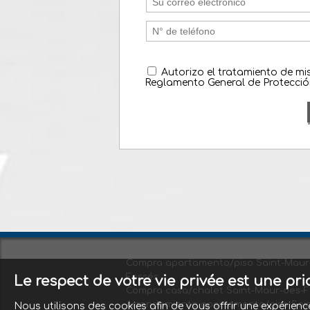
Autorizo el tratamiento de m
Reglamento General de Protecció
Compra apartamento/piso Saint-Maur
Fossés
Le respect de votre vie privée est une pr
Compra casa/chalet Saint-Maur-des-F
Arrendamiento apartamento/piso Sai
Nous utilisons des cookies afin de vous offrir une expérie