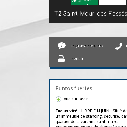
T2 Saint-Maur-des-Fossé
Haga una pregunta
Imprimir
Puntos fuertes :
vue sur jardin
Exclusivité
-
LIBRE FIN JUIN
- Situé d
un immeuble de standing, sécurisé, dan
quartier de la varenne saint hilaire.
Appartement en rez-de-chaussée suré