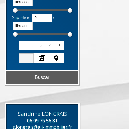
Superficie
en
1
2
3
4
+
Sandrine
LONGRAIS
06 09 76 56 81
s.longrais@all-immobilier.fr