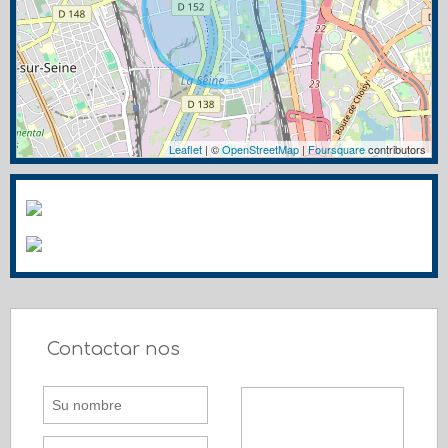
Leaflet
| ©
OpenStreetMap
|
Foursquare
contributors
Contactar nos