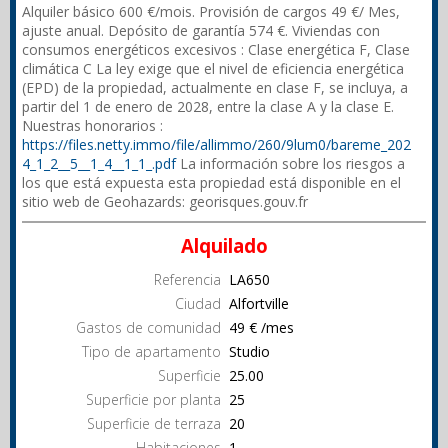
Alquiler básico 600 €/mois. Provisión de cargos 49 €/ Mes,
ajuste anual. Depósito de garantía 574 €. Viviendas con
consumos energéticos excesivos : Clase energética F, Clase
climática C La ley exige que el nivel de eficiencia energética
(EPD) de la propiedad, actualmente en clase F, se incluya, a
partir del 1 de enero de 2028, entre la clase A y la clase E.
Nuestras honorarios :
https://files.netty.immo/file/allimmo/260/9lum0/bareme_202
4_1_2__5__1_4__1_1_.pdf
La información sobre los riesgos a
los que está expuesta esta propiedad está disponible en el
sitio web de Geohazards: georisques.gouv.fr
Alquilado
Referencia
LA650
Ciudad
Alfortville
Gastos de comunidad
49 € /mes
Tipo de apartamento
Studio
Superficie
25.00
Superficie por planta
25
Superficie de terraza
20
Habitaciones
1