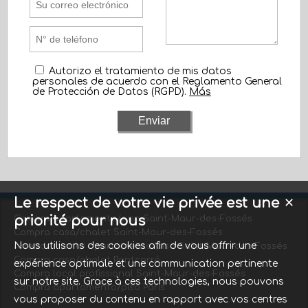
Autorizo el tratamiento de mis datos
personales de acuerdo con el Reglamento General
de Protección de Datos (RGPD).
Más
Le respect de votre vie privée est une
✕
priorité pour nous
Compra apartamento/piso Saint-Maur-des-Fossés
Compra casa/chalet Saint-Maur-des-Fossés
Nous utilisons des cookies afin de vous offrir une
Arrendamiento apartamento/piso Saint-Maur-des-Fossés
Compra casa/chalet Pontcarré
expérience optimale et une communication pertinente
Compra local profissional Saint-Maur-des-Fossés
sur notre site. Grace à ces technologies, nous pouvons
Compra apartamento/piso Paris
vous proposer du contenu en rapport avec vos centres