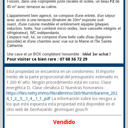
Fossés
, dans une copropriété juste ravalée
et isolée
, un beau
F2
de
45 m² avec terrasse au calme.
L'appartement bien agencé, se compose d'une entrée, d'un séjour
avec accès à une terrasse dînatoire de 10m² exposée sud-
ouest, d'une cuisine meublée et entièrement équipée (plaques
induction, hotte, four combiné micro ondes, lave vaisselle intégrés et
réfrigérateur), WC indépendants.
L'espace nuit, lui, se compose d'une belle salle d'eau (baignoire
possible) et d'une chambre avec vue sur la Marne et l'Ile Sainte
Catherine.
Une cave et un BOX complètent l'ensemble :
Idéal 1er achat !
Pour visiter ce bien rare : 07 68 36 72 29
Esta propiedad se encuentra en un condominio. El importe
medio de la parte proporcional del presupuesto estimado es
1 200 €/ año. Ningún procedimiento está en curso. Clase
energética D, Clase climática D Nuestras honorarios :
https://files.netty.immo/file/allimmo/260/9lum0/bareme_202
4_1_2__5__1_4__1_1_.pdf
La información sobre los riesgos a
los que está expuesta esta propiedad está disponible en el
sitio web de Geohazards: georisques.gouv.fr
Vendido