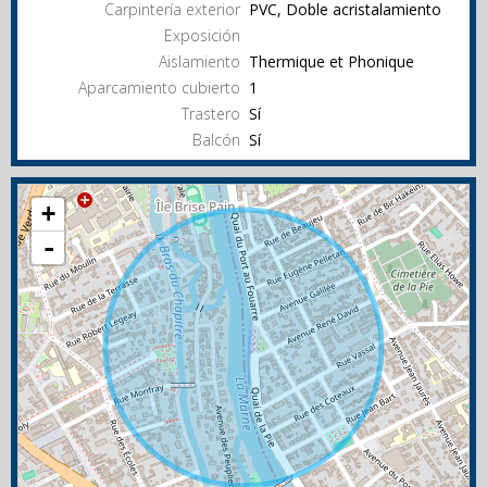
Carpintería exterior
PVC, Doble acristalamiento
Exposición
Aislamiento
Thermique et Phonique
Aparcamiento cubierto
1
Trastero
Sí
Balcón
Sí
+
-