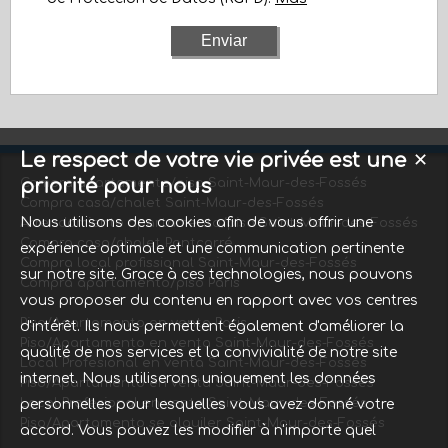
Le respect de votre vie privée est une
✕
priorité pour nous
Compra apartamento/piso Saint-Maur-des-Fossés
Compra casa/chalet Saint-Maur-des-Fossés
Nous utilisons des cookies afin de vous offrir une
Arrendamiento apartamento/piso Saint-Maur-des-Fossés
Compra casa/chalet Pontcarré
expérience optimale et une communication pertinente
Compra local profissional Saint-Maur-des-Fossés
sur notre site. Grace à ces technologies, nous pouvons
Compra apartamento/piso Paris
vous proposer du contenu en rapport avec vos centres
Piso/Apartamento en venta Paris
d'intérêt. Ils nous permettent également d'améliorer la
Piso/Apartamento en venta Saint-Maur-des-Fossés
qualité de nos services et la convivialité de notre site
Local Profesional en venta Saint-Maur-des-Fossés
internet. Nous utiliserons uniquement les données
Piso/Apartamento en venta Saint-Maur-des-Fossés
Local Profesional en venta Saint-Maur-des-Fossés
personnelles pour lesquelles vous avez donné votre
Piso/Apartamento se alquiler Saint-Maur-des-Fossés
accord. Vous pouvez les modifier à n'importe quel