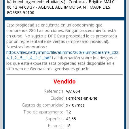
bâtiment logements étudiants.) . Contactez Brigitte MALC -
06 12 44 68 37 - AGENCE ALL IMMO SAINT MAUR DES
FOSSES 94100
Esta propiedad se encuentra en un condominio que
comprende 280 Las porciones. Ningún procedimiento está
en curso. No sujeto a DPE Esta propiedad le es presentada
por un representante de ventas (Empresario individual).
Nuestras honorarios :
https://files.netty.immo/file/allimmo/260/9lum0/bareme_202
4_1_2__5__1_4__1_1_.pdf
La información sobre los riesgos a
los que está expuesta esta propiedad está disponible en el
sitio web de Geohazards: georisques.gouv.fr
Vendido
Referencia
VA1664
Ciudad
Ferrières-en-Brie
Gastos de comunidad
97 € /mes
Tipo de apartamento
T2
Superficie
43.65
Estancia
18