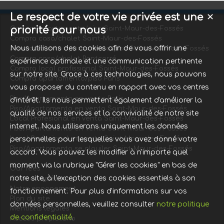
Le respect de votre vie privée est une
✕
priorité pour nous
Compra apartamento/piso Saint-Maur-des-Fossés
Compra casa/chalet Saint-Maur-des-Fossés
Nous utilisons des cookies afin de vous offrir une
Arrendamiento apartamento/piso Saint-Maur-des-Fossés
Compra casa/chalet Pontcarré
expérience optimale et une communication pertinente
Compra local profissional Saint-Maur-des-Fossés
sur notre site. Grace à ces technologies, nous pouvons
Compra apartamento/piso Paris
vous proposer du contenu en rapport avec vos centres
Piso/Apartamento en venta Paris
d'intérêt. Ils nous permettent également d'améliorer la
Piso/Apartamento en venta Saint-Maur-des-Fossés
qualité de nos services et la convivialité de notre site
Local Profesional en venta Saint-Maur-des-Fossés
internet. Nous utiliserons uniquement les données
Piso/Apartamento en venta Saint-Maur-des-Fossés
Local Profesional en venta Saint-Maur-des-Fossés
personnelles pour lesquelles vous avez donné votre
Piso/Apartamento se alquiler Saint-Maur-des-Fossés
accord. Vous pouvez les modifier à n'importe quel
moment via la rubrique "Gérer les cookies" en bas de
Our fees
notre site, à l'exception des cookies essentiels à son
Offre complète
Notre engagement
fonctionnement. Pour plus d'informations sur vos
Plan du site
données personnelles, veuillez consulter
notre politique
Mentions légales
de confidentialité
.
Acceso propietario