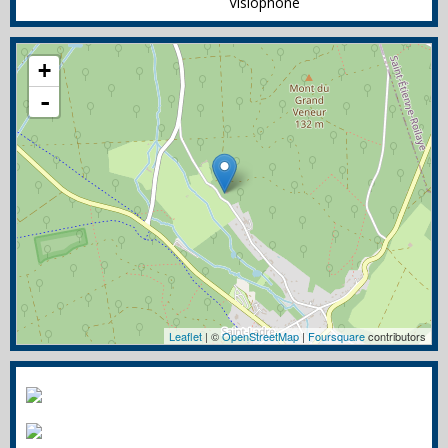
Visiophone
+
-
Leaflet
| ©
OpenStreetMap
|
Foursquare
contributors