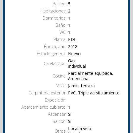
Balcón
5
Habitaciones
2
Dormitorios
1
Baño
1
WC
1
Planta
RDC
Época, año
2018
Estado general
Nuevo
Gaz
Calefacción
Individual
Parcialmente equipada,
Cocina
Americana
Vista
Jardin, terraza
Carpintería exterior
PVC, Triple acrsitalamiento
Exposición
Aparcamiento cubierto
1
Ascensor
Sí
Balcón
Sí
Local à vélo
Otros