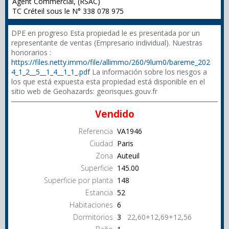
Agent Commercial, (RSAC)
TC Créteil sous le N° 338 078 975
DPE en progreso Esta propiedad le es presentada por un
representante de ventas (Empresario individual). Nuestras
honorarios :
https://files.netty.immo/file/allimmo/260/9lum0/bareme_202
4_1_2__5__1_4__1_1_.pdf
La información sobre los riesgos a
los que está expuesta esta propiedad está disponible en el
sitio web de Geohazards: georisques.gouv.fr
Vendido
Referencia
VA1946
Ciudad
Paris
Zona
Auteuil
Superficie
145.00
Superficie por planta
148
Estancia
52
Habitaciones
6
Dormitorios
3
22,60+12,69+12,56