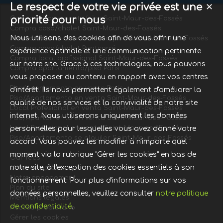
Le respect de votre vie privée est une
✕
priorité pour nous
Compra apartamento/piso Saint-Maur-des-Fossés
Compra casa/chalet Saint-Maur-des-Fossés
Nous utilisons des cookies afin de vous offrir une
Arrendamiento apartamento/piso Saint-Maur-des-Fossés
Compra casa/chalet Pontcarré
expérience optimale et une communication pertinente
Compra local profissional Saint-Maur-des-Fossés
sur notre site. Grace à ces technologies, nous pouvons
Compra apartamento/piso Paris
vous proposer du contenu en rapport avec vos centres
Piso/Apartamento en venta Paris
d'intérêt. Ils nous permettent également d'améliorer la
Piso/Apartamento en venta Saint-Maur-des-Fossés
qualité de nos services et la convivialité de notre site
Local Profesional en venta Saint-Maur-des-Fossés
internet. Nous utiliserons uniquement les données
Piso/Apartamento en venta Saint-Maur-des-Fossés
Local Profesional en venta Saint-Maur-des-Fossés
personnelles pour lesquelles vous avez donné votre
Piso/Apartamento se alquiler Saint-Maur-des-Fossés
accord. Vous pouvez les modifier à n'importe quel
moment via la rubrique "Gérer les cookies" en bas de
Our fees
notre site, à l'exception des cookies essentiels à son
Offre complète
Notre engagement
fonctionnement. Pour plus d'informations sur vos
Plan du site
données personnelles, veuillez consulter
notre politique
Mentions légales
de confidentialité
.
Acceso propietario
Gérer les cookies