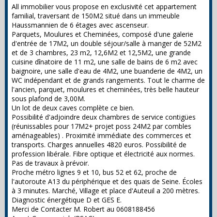
All immobilier vous propose en exclusivité cet appartement
familial, traversant de 150M2 situé dans un immeuble
Haussmannien de 6 étages avec ascenseur.
Parquets, Moulures et Cheminées, composé d'une galerie
d'entrée de 17M2, un double séjour/salle à manger de 52M2
et de 3 chambres, 23 m2, 12,6M2 et 12,5M2, une grande
cuisine dînatoire de 11 m2, une salle de bains de 6 m2 avec
baignoire, une salle d'eau de 4M2, une buanderie de 4M2, un
WC indépendant et de grands rangements. Tout le charme de
l'ancien, parquet, moulures et cheminées, très belle hauteur
sous plafond de 3,00M.
Un lot de deux caves complète ce bien.
Possibilité d'adjoindre deux chambres de service contigües
(réunissables pour 17M2+ projet poss 24M2 par combles
aménageables) . Proximité immédiate des commerces et
transports. Charges annuelles 4820 euros. Possibilité de
profession libérale. Fibre optique et électricité aux normes.
Pas de travaux à prévoir.
Proche métro lignes 9 et 10, bus 52 et 62, proche de
l'autoroute A13 du périphérique et des quais de Seine. Écoles
à 3 minutes. Marché, Village et place d'Auteuil a 200 mètres.
Diagnostic énergétique D et GES E.
Merci de Contacter M. Robert au 0608188456