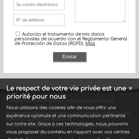
Autorizo el tratamiento de mis datos
personales de acuerdo con el Reglamento General
de Protección de Datos (RGPD).
Más
Le respect de votre vie privée est une
✕
priorité pour nous
Compra apartamento/piso Saint-Maur-des-Fossés
Compra casa/chalet Saint-Maur-des-Fossés
Nous utilisons des cookies afin de vous offrir une
Arrendamiento apartamento/piso Saint-Maur-des-Fossés
expérience optimale et une communication pertinente
Compra casa/chalet Pontcarré
sur notre site. Grace à ces technologies, nous pouvons
Compra local profissional Saint-Maur-des-Fossés
vous proposer du contenu en rapport avec vos centres
Compra apartamento/piso Paris