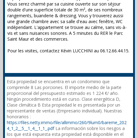
Vous serez charmé par sa cuisine ouverte sur son séjour
double d'une superficie totale de 30 m², de ses nombreux
rangements, buanderie & dressing. Vous y trouverez aussi
une grande chambre avec sa salle d'eau avec fenêtre, WC
indépendant. L'appartement se trouve au calme, sans vis-à-
vis et sans nuisances sonores. A 5 minutes du RER le Parc
Saint Maur et des commerces.
Pour les visites, contactez Kévin LUCCHINI au 06.12.66.44.15.
Esta propiedad se encuentra en un condominio que
comprende 8 Las porciones. El importe medio de la parte
proporcional del presupuesto estimado es 1 224 €/ año.
Ningún procedimiento está en curso. Clase energética D,
Clase climática B Esta propiedad le es presentada por un
representante de ventas (Empresario individual). Nuestras
honorarios :
https://files.netty.immo/file/allimmo/260/9lum0/bareme_202
4_1_2__5__1_4__1_1_.pdf
La información sobre los riesgos a
los que está expuesta esta propiedad está disponible en el