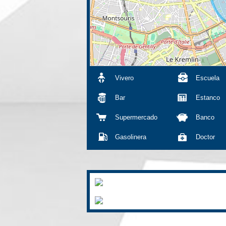
Vivero
Escuela
Bar
Estanco
Supermercado
Banco
Gasolinera
Doctor