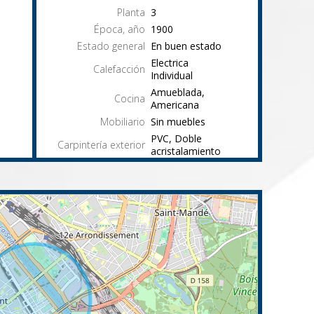
Planta
3
Época, año
1900
Estado general
En buen estado
Electrica
Calefacción
Individual
Amueblada,
Cocina
Americana
Mobiliario
Sin muebles
PVC, Doble
Carpintería exterior
acristalamiento
Exposición
Ascensor
No
Trastero
Sí
Piscina
No