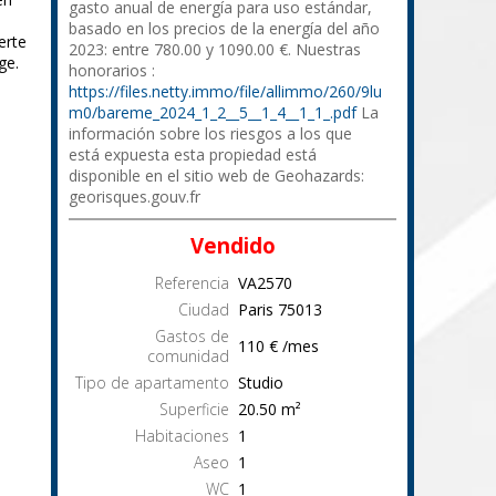
gasto anual de energía para uso estándar,
basado en los precios de la energía del año
erte
2023: entre 780.00 y 1090.00 €. Nuestras
ge.
honorarios :
https://files.netty.immo/file/allimmo/260/9lu
m0/bareme_2024_1_2__5__1_4__1_1_.pdf
La
información sobre los riesgos a los que
está expuesta esta propiedad está
disponible en el sitio web de Geohazards:
georisques.gouv.fr
Vendido
Referencia
VA2570
Ciudad
Paris
75013
Gastos de
110 € /mes
comunidad
Tipo de apartamento
Studio
Superficie
20.50
m²
Habitaciones
1
Aseo
1
WC
1