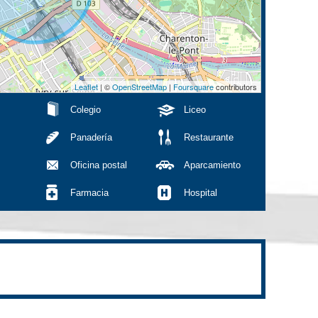
Leaflet
| ©
OpenStreetMap
|
Foursquare
contributors
Colegio
Liceo
Panadería
Restaurante
Oficina postal
Aparcamiento
Farmacia
Hospital