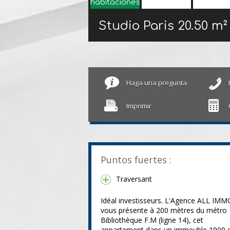
Studio Paris
20.50 m²
Haga una pregunta
Imprimir
Puntos fuertes :
Traversant
Idéal investisseurs. L'Agence ALL IMM
vous présente à 200 mètres du métro
Bibliothèque F.M (ligne 14), cet
appartement dans un immeuble 1900 