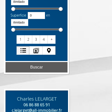
Superficie
en
1
2
3
4
+
Charles
LELARGET
06 86 88 65 91
c.lelarget@all-immobilier.fr