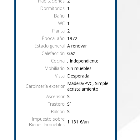
Habitaciones
2
Dormitorios
1
Baño
1
WC
1
Planta
2
Época, año
1972
Estado general
A renovar
Calefacción
Gaz
Cocina
, Independiente
Mobiliario
Sin muebles
Vista
Desperada
Madera/PVC, Simple
Carpintería exterior
acristalamiento
Ascensor
Sí
Trastero
Sí
Balcón
Sí
Impuesto sobre
1 131 €/an
Bienes Inmuebles