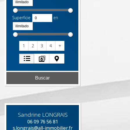
Superficie
en
1
2
3
4
+
Sandrine
LONGRAIS
06 09 76 56 81
s.longrais@all-immobilier.fr