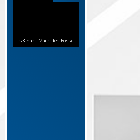
T2/3 Saint-Maur-des-Fossés
48 m²