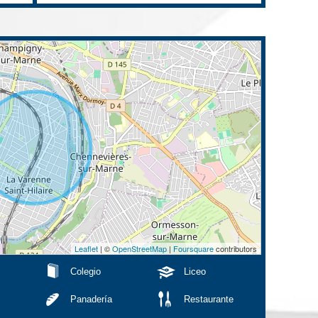
Leaflet
| ©
OpenStreetMap
|
Foursquare
contributors
Colegio
Liceo
Panadería
Restaurante