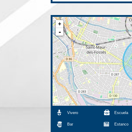
+
-
Vivero
Escuela
Bar
Estanco