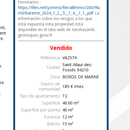
honorarios :
https://files.netty.immo/file/allimmo/260/9lu
m0/bareme_2024_1_2__5__1_4__1_1_.pdf
La
información sobre los riesgos a los que
está expuesta esta propiedad está
nt,
disponible en el sitio web de Geohazards:
ent
georisques.gouv.fr
re.
Vendido
Referencia
VA2574
Saint-Maur-des-
e
Ciudad
Fossés
94210
Zona
BORDS DE MARNE
54
Gastos de
185 € /mes
comunidad
s
Tipo de apartamento
T2
Superficie
40.00
m²
Superficie por planta
40
m²
Estancia
12
m²
Balcón
15
m²