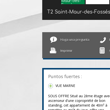
T2 Saint-Maur-des-Fossé
Haga una pregunta
Imprimir
Puntos fuertes :
VUE MARNE
SOUS OFFRE Situé au 2ème étage ave
ascenseur d'une copropriété de bon
standing, cet appartement de 40m² à
remettre au goût du jour, offre une