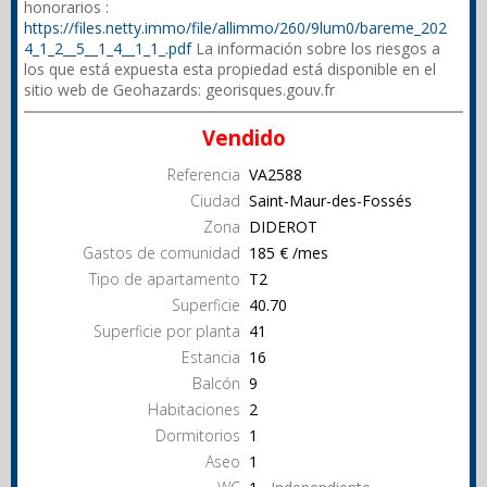
honorarios :
https://files.netty.immo/file/allimmo/260/9lum0/bareme_202
4_1_2__5__1_4__1_1_.pdf
La información sobre los riesgos a
los que está expuesta esta propiedad está disponible en el
sitio web de Geohazards: georisques.gouv.fr
Vendido
Referencia
VA2588
Ciudad
Saint-Maur-des-Fossés
Zona
DIDEROT
Gastos de comunidad
185 € /mes
Tipo de apartamento
T2
Superficie
40.70
Superficie por planta
41
Estancia
16
Balcón
9
Habitaciones
2
Dormitorios
1
Aseo
1