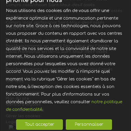
priorité pour nous
Compra casa/chalet Saint-Maur-des-Fossés
Nous utilisons des cookies afin de vous offrir une
Arrendamiento apartamento/piso Saint-Maur-des-Fossés
Compra casa/chalet Pontcarré
expérience optimale et une communication pertinente
Compra local profissional Saint-Maur-des-Fossés
sur notre site. Grace à ces technologies, nous pouvons
Compra apartamento/piso Paris
vous proposer du contenu en rapport avec vos centres
Piso/Apartamento en venta Paris
d'intérêt. Ils nous permettent également d'améliorer la
Piso/Apartamento en venta Saint-Maur-des-Fossés
qualité de nos services et la convivialité de notre site
Local Profesional en venta Saint-Maur-des-Fossés
internet. Nous utiliserons uniquement les données
Piso/Apartamento en venta Saint-Maur-des-Fossés
Local Profesional en venta Saint-Maur-des-Fossés
personnelles pour lesquelles vous avez donné votre
Piso/Apartamento se alquiler Saint-Maur-des-Fossés
accord. Vous pouvez les modifier à n'importe quel
moment via la rubrique "Gérer les cookies" en bas de
Our fees
notre site, à l'exception des cookies essentiels à son
Offre complète
Notre engagement
fonctionnement. Pour plus d'informations sur vos
Plan du site
données personnelles, veuillez consulter
notre politique
Mentions légales
de confidentialité
.
Acceso propietario
Gérer les cookies
Logiciel immobilier
Tout accepter
Personnaliser