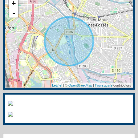
+
-
Leaflet
| ©
OpenStreetMap
|
Foursquare
contributors