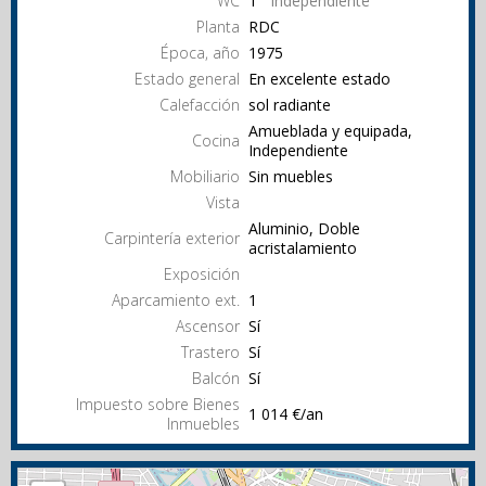
WC
1
Independiente
Planta
RDC
Época, año
1975
Estado general
En excelente estado
Calefacción
sol radiante
Amueblada y equipada,
Cocina
Independiente
Mobiliario
Sin muebles
Vista
Aluminio, Doble
Carpintería exterior
acristalamiento
Exposición
Aparcamiento ext.
1
Ascensor
Sí
Trastero
Sí
Balcón
Sí
Impuesto sobre Bienes
1 014 €/an
Inmuebles