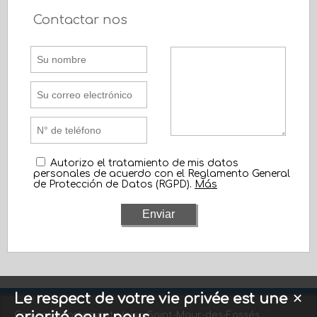
Contactar nos
Autorizo el tratamiento de mis datos
personales de acuerdo con el Reglamento General
de Protección de Datos (RGPD).
Más
Le respect de votre vie privée est une
✕
Compra apartamento/piso Saint-Maur-des-Fossés