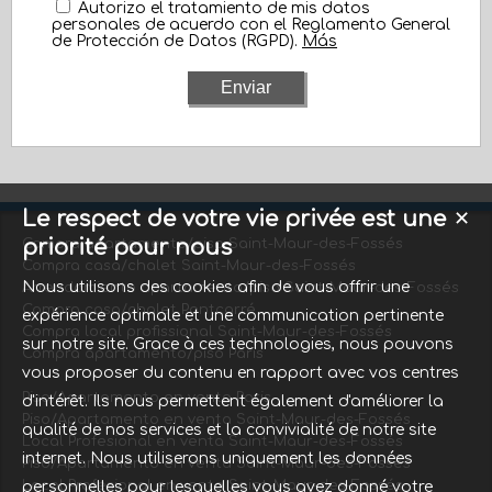
Autorizo el tratamiento de mis datos
personales de acuerdo con el Reglamento General
de Protección de Datos (RGPD).
Más
Le respect de votre vie privée est une
✕
priorité pour nous
Compra apartamento/piso Saint-Maur-des-Fossés
Compra casa/chalet Saint-Maur-des-Fossés
Nous utilisons des cookies afin de vous offrir une
Arrendamiento apartamento/piso Saint-Maur-des-Fossés
Compra casa/chalet Pontcarré
expérience optimale et une communication pertinente
Compra local profissional Saint-Maur-des-Fossés
sur notre site. Grace à ces technologies, nous pouvons
Compra apartamento/piso Paris
vous proposer du contenu en rapport avec vos centres
Piso/Apartamento en venta Paris
d'intérêt. Ils nous permettent également d'améliorer la
Piso/Apartamento en venta Saint-Maur-des-Fossés
qualité de nos services et la convivialité de notre site
Local Profesional en venta Saint-Maur-des-Fossés
internet. Nous utiliserons uniquement les données
Piso/Apartamento en venta Saint-Maur-des-Fossés
Local Profesional en venta Saint-Maur-des-Fossés
personnelles pour lesquelles vous avez donné votre