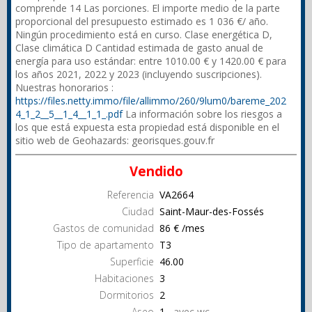
comprende 14 Las porciones. El importe medio de la parte
proporcional del presupuesto estimado es 1 036 €/ año.
Ningún procedimiento está en curso. Clase energética D,
Clase climática D Cantidad estimada de gasto anual de
energía para uso estándar: entre 1010.00 € y 1420.00 € para
los años 2021, 2022 y 2023 (incluyendo suscripciones).
Nuestras honorarios :
https://files.netty.immo/file/allimmo/260/9lum0/bareme_202
4_1_2__5__1_4__1_1_.pdf
La información sobre los riesgos a
los que está expuesta esta propiedad está disponible en el
sitio web de Geohazards: georisques.gouv.fr
Vendido
Referencia
VA2664
Ciudad
Saint-Maur-des-Fossés
Gastos de comunidad
86 € /mes
Tipo de apartamento
T3
Superficie
46.00
Habitaciones
3
Dormitorios
2
Aseo
1
avec wc