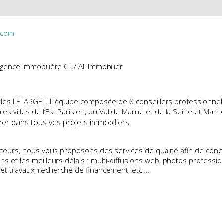
s.com
agence Immobilière CL / All Immobilier
rles LELARGET. L'équipe composée de 8 conseillers professionnel
les villes de l’Est Parisien, du Val de Marne et de la Seine et Mar
r dans tous vos projets immobiliers.
ateurs, nous vous proposons des services de qualité afin de concré
s et les meilleurs délais : multi-diffusions web, photos profession
 et travaux, recherche de financement, etc….