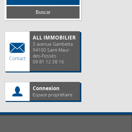
ALL IMMOBILIER
3 avenue Gambetta
94100 Saint-Maur-
des-Fossés
Contact
09 81 12 38 16
Connexion
Espace propriétaire