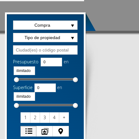
Compra
Tipo de propiedad
Presupuesto
en
Superficie
en
1
2
3
4
+