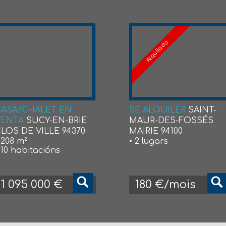
Alquilado
CASA/CHALET EN
SE ALQUILER
SAINT-
VENTA
SUCY-EN-BRIE
MAUR-DES-FOSSÉS
LOS DE VILLE 94370
MAIRIE 94100
 208 m²
• 2 lugars
 10 habitacións
1 095 000 €
180 €/mois