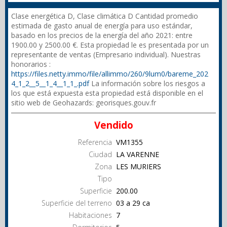
Clase energética D, Clase climática D Cantidad promedio
estimada de gasto anual de energía para uso estándar,
basado en los precios de la energía del año 2021: entre
1900.00 y 2500.00 €. Esta propiedad le es presentada por un
representante de ventas (Empresario individual). Nuestras
honorarios :
https://files.netty.immo/file/allimmo/260/9lum0/bareme_202
4_1_2__5__1_4__1_1_.pdf
La información sobre los riesgos a
los que está expuesta esta propiedad está disponible en el
sitio web de Geohazards: georisques.gouv.fr
Vendido
Referencia
VM1355
Ciudad
LA VARENNE
Zona
LES MURIERS
Tipo
Superficie
200.00
Superficie del terreno
03 a 29 ca
Habitaciones
7