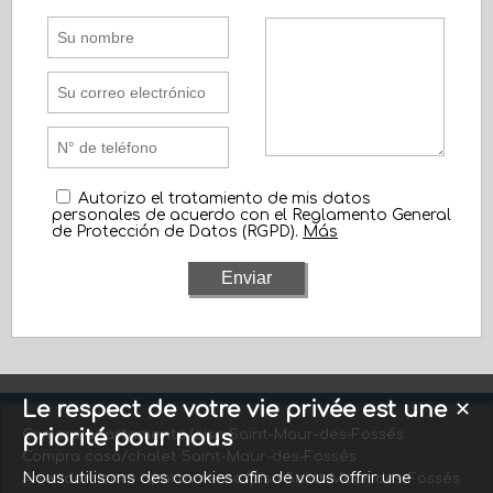
Autorizo el tratamiento de mis datos
personales de acuerdo con el Reglamento General
de Protección de Datos (RGPD).
Más
Le respect de votre vie privée est une
✕
priorité pour nous
Compra apartamento/piso Saint-Maur-des-Fossés
Compra casa/chalet Saint-Maur-des-Fossés
Nous utilisons des cookies afin de vous offrir une
Arrendamiento apartamento/piso Saint-Maur-des-Fossés