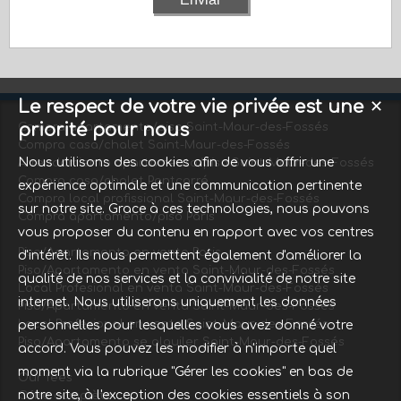
Le respect de votre vie privée est une
✕
priorité pour nous
Compra apartamento/piso Saint-Maur-des-Fossés
Compra casa/chalet Saint-Maur-des-Fossés
Nous utilisons des cookies afin de vous offrir une
Arrendamiento apartamento/piso Saint-Maur-des-Fossés
Compra casa/chalet Pontcarré
expérience optimale et une communication pertinente
Compra local profissional Saint-Maur-des-Fossés
sur notre site. Grace à ces technologies, nous pouvons
Compra apartamento/piso Paris
vous proposer du contenu en rapport avec vos centres
Piso/Apartamento en venta Paris
d'intérêt. Ils nous permettent également d'améliorer la
Piso/Apartamento en venta Saint-Maur-des-Fossés
qualité de nos services et la convivialité de notre site
Local Profesional en venta Saint-Maur-des-Fossés
internet. Nous utiliserons uniquement les données
Piso/Apartamento en venta Saint-Maur-des-Fossés
Local Profesional en venta Saint-Maur-des-Fossés
personnelles pour lesquelles vous avez donné votre
Piso/Apartamento se alquiler Saint-Maur-des-Fossés
accord. Vous pouvez les modifier à n'importe quel
moment via la rubrique "Gérer les cookies" en bas de
Our fees
notre site, à l'exception des cookies essentiels à son
Offre complète