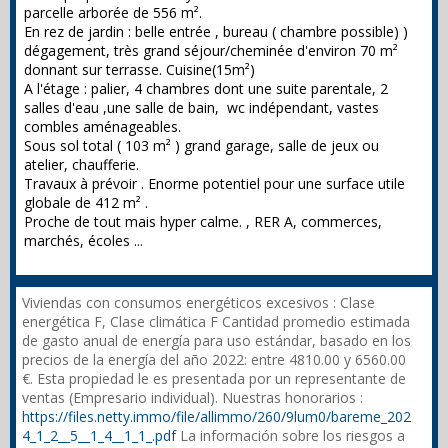
parcelle arborée de 556 m².
En rez de jardin : belle entrée , bureau ( chambre possible) )
dégagement, très grand séjour/cheminée d'environ 70 m²
donnant sur terrasse. Cuisine(15m²)
A l'étage : palier, 4 chambres dont une suite parentale, 2
salles d'eau ,une salle de bain, wc indépendant, vastes
combles aménageables.
Sous sol total ( 103 m² ) grand garage, salle de jeux ou
atelier, chaufferie.
Travaux à prévoir . Enorme potentiel pour une surface utile
globale de 412 m² .
Proche de tout mais hyper calme. , RER A, commerces,
marchés, écoles ...
Viviendas con consumos energéticos excesivos : Clase
energética F, Clase climática F Cantidad promedio estimada
de gasto anual de energía para uso estándar, basado en los
precios de la energía del año 2022: entre 4810.00 y 6560.00
€. Esta propiedad le es presentada por un representante de
ventas (Empresario individual). Nuestras honorarios :
https://files.netty.immo/file/allimmo/260/9lum0/bareme_202
4_1_2__5__1_4__1_1_.pdf
La información sobre los riesgos a