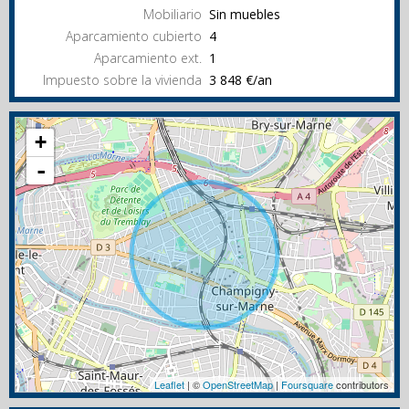
Mobiliario
Sin muebles
Aparcamiento cubierto
4
Aparcamiento ext.
1
Impuesto sobre la vivienda
3 848 €/an
+
-
Leaflet
| ©
OpenStreetMap
|
Foursquare
contributors