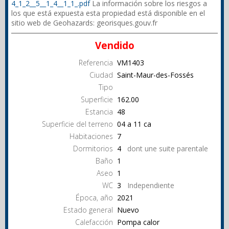
4_1_2__5__1_4__1_1_.pdf
La información sobre los riesgos a
los que está expuesta esta propiedad está disponible en el
sitio web de Geohazards: georisques.gouv.fr
Vendido
Referencia
VM1403
Ciudad
Saint-Maur-des-Fossés
Tipo
Superficie
162.00
Estancia
48
Superficie del terreno
04 a 11 ca
Habitaciones
7
Dormitorios
4
dont une suite parentale
Baño
1
Aseo
1
WC
3
Independiente
Época, año
2021
Estado general
Nuevo
Calefacción
Pompa calor