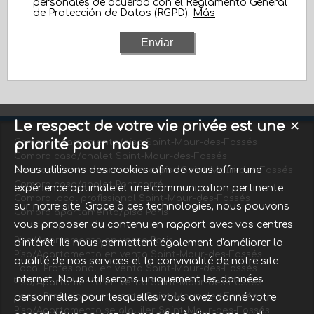
personales de acuerdo con el Reglamento General
de Protección de Datos (RGPD).
Más
Le respect de votre vie privée est une
✕
priorité pour nous
Compra apartamento/piso Saint-Maur-des-Fossés
Compra casa/chalet Saint-Maur-des-Fossés
Nous utilisons des cookies afin de vous offrir une
Arrendamiento apartamento/piso Saint-Maur-des-Fossés
Compra casa/chalet Pontcarré
expérience optimale et une communication pertinente
Compra local profissional Saint-Maur-des-Fossés
sur notre site. Grace à ces technologies, nous pouvons
Compra apartamento/piso Paris
vous proposer du contenu en rapport avec vos centres
Piso/Apartamento en venta Paris
d'intérêt. Ils nous permettent également d'améliorer la
Piso/Apartamento en venta Saint-Maur-des-Fossés
qualité de nos services et la convivialité de notre site
Local Profesional en venta Saint-Maur-des-Fossés
internet. Nous utiliserons uniquement les données
Piso/Apartamento en venta Saint-Maur-des-Fossés
Local Profesional en venta Saint-Maur-des-Fossés
personnelles pour lesquelles vous avez donné votre
Piso/Apartamento se alquiler Saint-Maur-des-Fossés