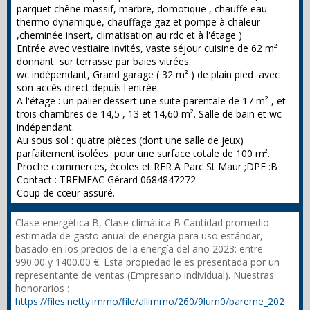
parquet chêne massif, marbre, domotique , chauffe eau
thermo dynamique, chauffage gaz et pompe à chaleur
,cheminée insert, climatisation au rdc et à l'étage )
Entrée avec vestiaire invités, vaste séjour cuisine de 62 m²
donnant sur terrasse par baies vitrées.
wc indépendant, Grand garage ( 32 m² ) de plain pied avec
son accès direct depuis l'entrée.
A l'étage : un palier dessert une suite parentale de 17 m² , et
trois chambres de 14,5 , 13 et 14,60 m². Salle de bain et wc
indépendant.
Au sous sol : quatre pièces (dont une salle de jeux)
parfaitement isolées pour une surface totale de 100 m².
Proche commerces, écoles et RER A Parc St Maur ;DPE :B
Contact : TREMEAC Gérard 0684847272
Coup de cœur assuré.
Clase energética B, Clase climática B Cantidad promedio
estimada de gasto anual de energía para uso estándar,
basado en los precios de la energía del año 2023: entre
990.00 y 1400.00 €. Esta propiedad le es presentada por un
representante de ventas (Empresario individual). Nuestras
honorarios :
https://files.netty.immo/file/allimmo/260/9lum0/bareme_202