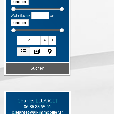
Wohnfläche
bis
1
2
3
4
+
Charles
LELARGET
06 86 88 65 91
c.lelarget@all-immobilier.fr