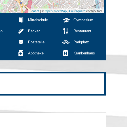
Leaflet
| ©
OpenStreetMap
|
Foursquare
contributors
Mittelschule
Gymnasium
en
Bäcker
Restaurant
Poststelle
Parkplatz
Apotheke
Krankenhaus