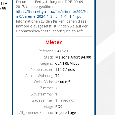
Datum der Fertigstellung der DPE: 09-09-
ETTA
2017. Unsere gebühren :
6 88
https://files.netty.immo/file/allimmo/260/9lu
m0/bareme_2024_1_2__5__1_4__1_1_.pdf
Informationen zu den Risiken, denen diese
Immobilie ausgesetzt ist, finden Sie auf der
Geohazards-Website: georisques.gouv.fr
Mieten
Referenz
LA1529
Stadt
Maisons-Alfort
94700
Gegend
CENTRE VILLE
Nebenkosten
114 € /mois
Art der Wohnung
T2
Wohnfläche
43.00
m²
Zimmer
2
Schlafzimmer
1
Badezimmer
1
avec wc
Etage
RDC
Allgemeiner Zustand
In gute Lage