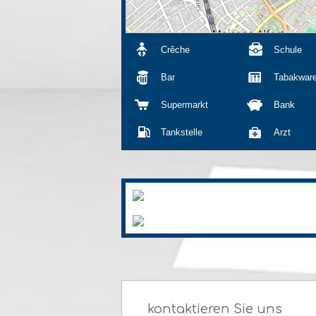
Crêche
Schule
Bar
Tabakwar
Supermarkt
Bank
Tankstelle
Arzt
kontaktieren Sie uns