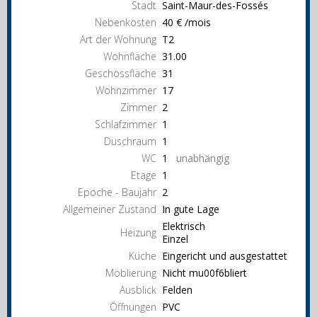
Stadt
Saint-Maur-des-Fossés
Nebenkosten
40 € /mois
Art der Wohnung
T2
Wohnfläche
31.00
Geschossfläche
31
Wohnzimmer
17
Zimmer
2
Schlafzimmer
1
Duschraum
1
WC
1
unabhängig
Etage
1
Epoche - Baujahr
2
Allgemeiner Zustand
In gute Lage
Elektrisch
Heizung
Einzel
Küche
Eingericht und ausgestattet
Möblierung
Nicht mu00f6bliert
Ausblick
Felden
Öffnungen
PVC