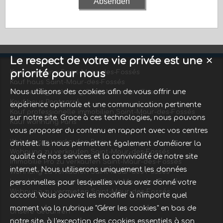
Le respect de votre vie privée est une
✕
priorité pour nous
Kauf wohnung Saint-Maur-des-Fossés
Kauf haus Saint-Maur-des-Fossés
Nous utilisons des cookies afin de vous offrir une
Vermietung wohnung Saint-Maur-des-Fossés
Kauf haus Pontcarré
expérience optimale et une communication pertinente
Kauf professionelle immobilien Saint-Maur-des-Fossés
sur notre site. Grace à ces technologies, nous pouvons
Kauf wohnung Paris
vous proposer du contenu en rapport avec vos centres
Wohnung zu verkaufen Paris
d'intérêt. Ils nous permettent également d'améliorer la
Wohnung zu verkaufen Saint-Maur-des-Fossés
qualité de nos services et la convivialité de notre site
Immobilie Pro zu verkaufen Saint-Maur-des-Fossés
internet. Nous utiliserons uniquement les données
Wohnung zu verkaufen Saint-Maur-des-Fossés
Immobilie Pro zu verkaufen Saint-Maur-des-Fossés
personnelles pour lesquelles vous avez donné votre
Wohnung zu vermieten Saint-Maur-des-Fossés
accord. Vous pouvez les modifier à n'importe quel
moment via la rubrique "Gérer les cookies" en bas de
Unsere Gebühren
notre site, à l'exception des cookies essentiels à son
Offre complète