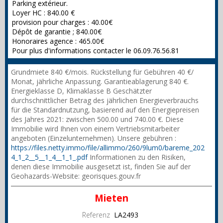
Parking extérieur.
Loyer HC : 840.00 €
provision pour charges : 40.00€
Dépôt de garantie ; 840.00€
Honoraires agence : 465.00€
Pour plus d'informations contacter le 06.09.76.56.81
Grundmiete 840 €/mois. Rückstellung für Gebühren 40 €/
Monat, jährliche Anpassung. Garantieablagerung 840 €.
Energieklasse D, Klimaklasse B Geschätzter
durchschnittlicher Betrag des jährlichen Energieverbrauchs
für die Standardnutzung, basierend auf den Energiepreisen
des Jahres 2021: zwischen 500.00 und 740.00 €. Diese
Immobilie wird Ihnen von einem Vertriebsmitarbeiter
angeboten (Einzelunternehmen). Unsere gebühren :
https://files.netty.immo/file/allimmo/260/9lum0/bareme_202
4_1_2__5__1_4__1_1_.pdf
Informationen zu den Risiken,
denen diese Immobilie ausgesetzt ist, finden Sie auf der
Geohazards-Website: georisques.gouv.fr
Mieten
Referenz
LA2493