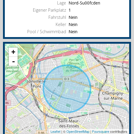
Lage
Nord-Su00fcden
Eigener Parkplatz
1
Fahrstuhl
Nein
Keller
Nein
Pool / Schwimmbad
Nein
+
-
Leaflet
| ©
OpenStreetMap
|
Foursquare
contributors