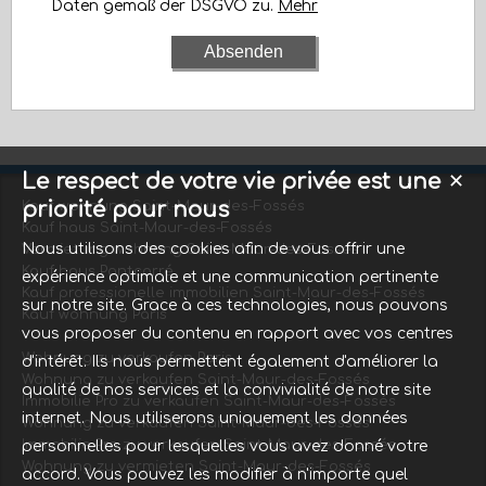
Daten gemäß der DSGVO zu.
Mehr
Le respect de votre vie privée est une
✕
priorité pour nous
Kauf wohnung Saint-Maur-des-Fossés
Kauf haus Saint-Maur-des-Fossés
Nous utilisons des cookies afin de vous offrir une
Vermietung wohnung Saint-Maur-des-Fossés
Kauf haus Pontcarré
expérience optimale et une communication pertinente
Kauf professionelle immobilien Saint-Maur-des-Fossés
sur notre site. Grace à ces technologies, nous pouvons
Kauf wohnung Paris
vous proposer du contenu en rapport avec vos centres
Wohnung zu verkaufen Paris
d'intérêt. Ils nous permettent également d'améliorer la
Wohnung zu verkaufen Saint-Maur-des-Fossés
qualité de nos services et la convivialité de notre site
Immobilie Pro zu verkaufen Saint-Maur-des-Fossés
internet. Nous utiliserons uniquement les données
Wohnung zu verkaufen Saint-Maur-des-Fossés
Immobilie Pro zu verkaufen Saint-Maur-des-Fossés
personnelles pour lesquelles vous avez donné votre
Wohnung zu vermieten Saint-Maur-des-Fossés
accord. Vous pouvez les modifier à n'importe quel