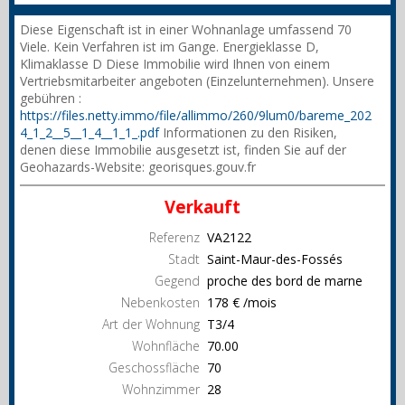
Diese Eigenschaft ist in einer Wohnanlage umfassend 70
Viele. Kein Verfahren ist im Gange. Energieklasse D,
Klimaklasse D Diese Immobilie wird Ihnen von einem
Vertriebsmitarbeiter angeboten (Einzelunternehmen). Unsere
gebühren :
https://files.netty.immo/file/allimmo/260/9lum0/bareme_202
4_1_2__5__1_4__1_1_.pdf
Informationen zu den Risiken,
denen diese Immobilie ausgesetzt ist, finden Sie auf der
Geohazards-Website: georisques.gouv.fr
Verkauft
Referenz
VA2122
Stadt
Saint-Maur-des-Fossés
Gegend
proche des bord de marne
Nebenkosten
178 € /mois
Art der Wohnung
T3/4
Wohnfläche
70.00
Geschossfläche
70
Wohnzimmer
28