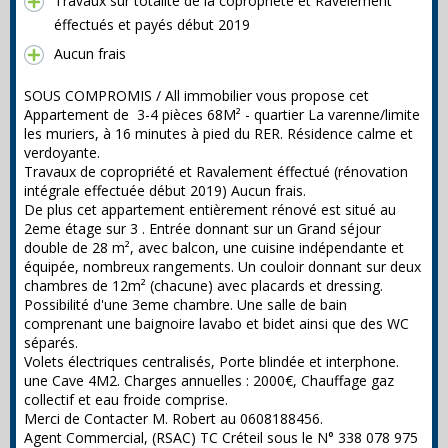
Travaux sur totalité de la copropriété et Ravelement
éffectués et payés début 2019
Aucun frais
SOUS COMPROMIS / All immobilier vous propose cet
Appartement de 3-4 pièces 68M² - quartier La varenne/limite
les muriers, à 16 minutes à pied du RER. Résidence calme et
verdoyante.
Travaux de copropriété et Ravalement éffectué (rénovation
intégrale effectuée début 2019) Aucun frais.
De plus cet appartement entièrement rénové est situé au
2eme étage sur 3 . Entrée donnant sur un Grand séjour
double de 28 m², avec balcon, une cuisine indépendante et
équipée, nombreux rangements. Un couloir donnant sur deux
chambres de 12m² (chacune) avec placards et dressing.
Possibilité d'une 3eme chambre. Une salle de bain
comprenant une baignoire lavabo et bidet ainsi que des WC
séparés.
Volets électriques centralisés, Porte blindée et interphone.
une Cave 4M2. Charges annuelles : 2000€, Chauffage gaz
collectif et eau froide comprise.
Merci de Contacter M. Robert au 0608188456.
Agent Commercial, (RSAC) TC Créteil sous le N° 338 078 975