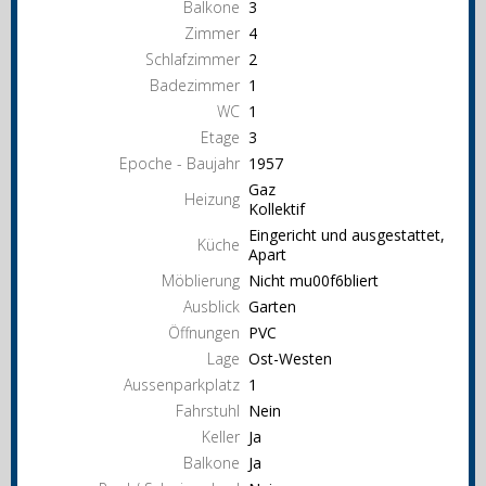
Balkone
3
Zimmer
4
Schlafzimmer
2
Badezimmer
1
WC
1
Etage
3
Epoche - Baujahr
1957
Gaz
Heizung
Kollektif
Eingericht und ausgestattet,
Küche
Apart
Möblierung
Nicht mu00f6bliert
Ausblick
Garten
Öffnungen
PVC
Lage
Ost-Westen
Aussenparkplatz
1
Fahrstuhl
Nein
Keller
Ja
Balkone
Ja