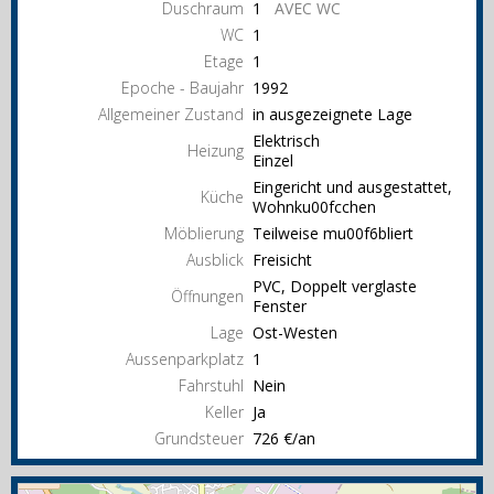
Duschraum
1
AVEC WC
WC
1
Etage
1
Epoche - Baujahr
1992
Allgemeiner Zustand
in ausgezeignete Lage
Elektrisch
Heizung
Einzel
Eingericht und ausgestattet,
Küche
Wohnku00fcchen
Möblierung
Teilweise mu00f6bliert
Ausblick
Freisicht
PVC, Doppelt verglaste
Öffnungen
Fenster
Lage
Ost-Westen
Aussenparkplatz
1
Fahrstuhl
Nein
Keller
Ja
Grundsteuer
726 €/an