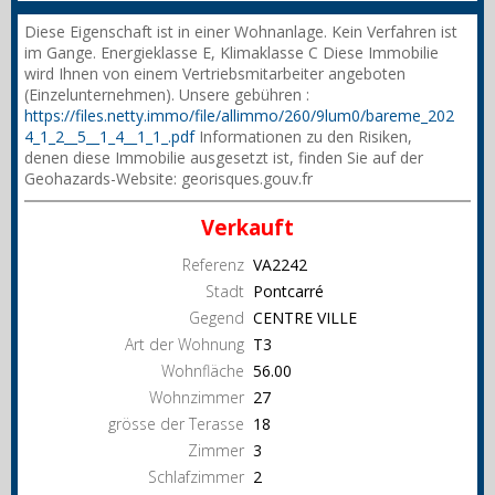
Diese Eigenschaft ist in einer Wohnanlage. Kein Verfahren ist
im Gange. Energieklasse E, Klimaklasse C Diese Immobilie
wird Ihnen von einem Vertriebsmitarbeiter angeboten
(Einzelunternehmen). Unsere gebühren :
https://files.netty.immo/file/allimmo/260/9lum0/bareme_202
4_1_2__5__1_4__1_1_.pdf
Informationen zu den Risiken,
denen diese Immobilie ausgesetzt ist, finden Sie auf der
Geohazards-Website: georisques.gouv.fr
Verkauft
Referenz
VA2242
Stadt
Pontcarré
Gegend
CENTRE VILLE
Art der Wohnung
T3
Wohnfläche
56.00
Wohnzimmer
27
grösse der Terasse
18
Zimmer
3
Schlafzimmer
2