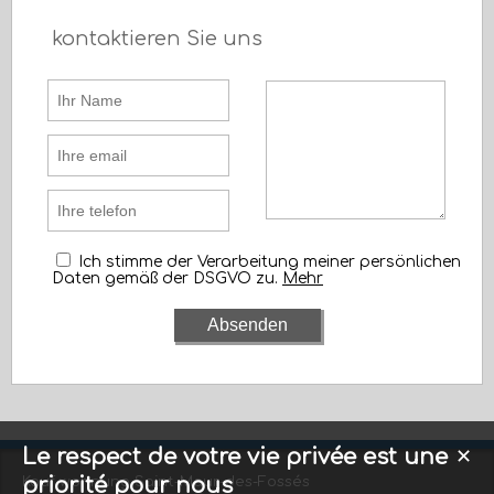
kontaktieren Sie uns
Ich stimme der Verarbeitung meiner persönlichen
Daten gemäß der DSGVO zu.
Mehr
Le respect de votre vie privée est une
✕
priorité pour nous
Kauf wohnung Saint-Maur-des-Fossés