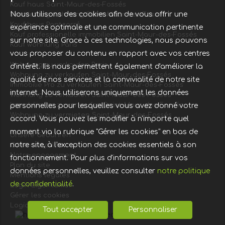
Kauf haus Saint-Maur-des-Fossés
Nous utilisons des cookies afin de vous offrir une
Vermietung wohnung Saint-Maur-des-Fossés
Kauf haus Pontcarré
expérience optimale et une communication pertinente
Kauf professionelle immobilien Saint-Maur-des-Fossés
sur notre site. Grace à ces technologies, nous pouvons
Kauf wohnung Paris
vous proposer du contenu en rapport avec vos centres
Wohnung zu verkaufen Paris
d'intérêt. Ils nous permettent également d'améliorer la
Wohnung zu verkaufen Saint-Maur-des-Fossés
qualité de nos services et la convivialité de notre site
Immobilie Pro zu verkaufen Saint-Maur-des-Fossés
internet. Nous utiliserons uniquement les données
Wohnung zu verkaufen Saint-Maur-des-Fossés
Immobilie Pro zu verkaufen Saint-Maur-des-Fossés
personnelles pour lesquelles vous avez donné votre
Wohnung zu vermieten Saint-Maur-des-Fossés
accord. Vous pouvez les modifier à n'importe quel
moment via la rubrique "Gérer les cookies" en bas de
Unsere Gebühren
notre site, à l'exception des cookies essentiels à son
Offre complète
Notre engagement
fonctionnement. Pour plus d'informations sur vos
Plan du site
données personnelles, veuillez consulter
notre politique
Mentions légales
de confidentialité
.
Login Eigentümer
Gérer les cookies
Logiciel de transaction
Tout accepter
Personnaliser