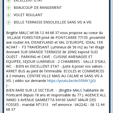
EXCELLENT ETAT
BEAUCOUP DE RANGEMENT
VOLET ROULANT
BELLE TERRASSE ENSOLEILLEE SANS VIS A VIS
Brigitte MALC tél 06 12 44 68 37 vous propose au coeur du
VILLAGE FORESTIER prisé de PONTCARRE 77135 ,proximité
axe routier A4, DISNEYLAND et VAL D'EUROPE, IDEAL 1ER
ACHAT - F3 TRAVERSANT Lumineux de 56 m2 au 1er étage
donnant SUR GRANDE TERRASSE de 20M2 exposé SUD
OUEST - PARKING et CAVE - CUISINE AMENAGEE ET
EQUIPEE, SEJOUR LUMINEUX - 2 CHAMBRES - SALLE D'EAU,
WC. - BIEN en EXCELLENT ETAT - Juste à poser vos valises -
ARRET BUS au pied de l'immeuble. ECOLES et COMMERCES
à 2 minutes. CENTRE VILLE MAIS AU CALME et SANS VIS A
VIS. ( vidéo sur demande
https://youtu.be/An5RMK1jJGI
) -
BIEN RARE SUR LE SECTEUR - (Brigitte MALC habitante de
Pontcarré depuis 18 ans et responsable du 77 ). AGENCE ALL
IMMO 3 AVENUE GAMBETTA 94100 SAINT MAUR DES
FOSSES - mandat N°1313 ref annonce : VA2242 - 06 12 44
68 37