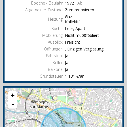
Epoche - Baujahr
1972
Alt
Allgemeiner Zustand
Zum renovieren
Gaz
Heizung
Kollektif
Küche
Leer, Apart
Möblierung
Nicht mu00f6bliert
Ausblick
Freisicht
Öffnungen
, Einzigen Verglasung
Fahrstuhl
Ja
Keller
Ja
Balkone
Ja
Grundsteuer
1 131 €/an
+
-