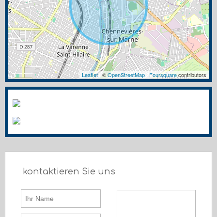
Leaflet
| ©
OpenStreetMap
|
Foursquare
contributors
kontaktieren Sie uns