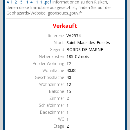
4_1_2__5__1_4__1_1_.pdf
Informationen zu den Risiken,
denen diese Immobilie ausgesetzt ist, finden Sie auf der
Geohazards-Website: georisques.gouv.fr
Verkauft
Referenz
VA2574
Stadt
Saint-Maur-des-Fossés
Gegend
BORDS DE MARNE
Nebenkosten
185 € /mois
Art der Wohnung
T2
Wohnfläche
40.00
Geschossfläche
40
Wohnzimmer
12
Balkone
15
Zimmer
2
Schlafzimmer
1
Badezimmer
1
WC
1
Etage
2