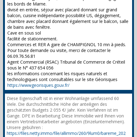
les bords de Marne.
divisé en entrée, séjour avec placard donnant sur grand
balcon, cuisine indépendante possibilité US, dégagement,
chambre avec placard donnant également sur le balcon, salle
de bains avec fenêtre.
Cave en sous sol
facilité de stationnement.
Commerces et RER A gare de CHAMPIGNOL 10 mn à pieds.
Pour toute demande ou visite, merci de contacter le
06.09.76.56.81
Agent Commercial (RSAC) Tribunal de Commerce de Créteil
sous le N° 437 654 056
les informations concernant les risques naturels et
technologiques sont consultables sur le site Géorisques
https://wwwgeorisques.gouv.fr/
Diese Eigenschaft ist in einer Wohnanlage umfassend 60
Viele. Die durchschnittliche Höhe der anteiligen des
geschätzten Budgets 2 055 €/ Jahr. Kein Verfahren ist im
Gange. DPE in Bearbeitung Diese Immobilie wird Ihnen von
einem Vertriebsmitarbeiter angeboten (Einzelunternehmen).
Unsere gebühren :
https://files.netty.immo/file/allimmo/260/9lum0/bareme_202