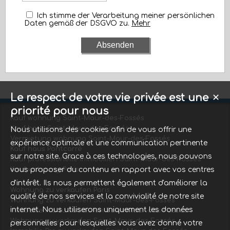
Ich stimme der Verarbeitung meiner persönlichen
Daten gemäß der DSGVO zu.
Mehr
Le respect de votre vie privée est une
✕
priorité pour nous
Kauf wohnung Saint-Maur-des-Fossés
Kauf haus Saint-Maur-des-Fossés
Nous utilisons des cookies afin de vous offrir une
Vermietung wohnung Saint-Maur-des-Fossés
expérience optimale et une communication pertinente
Kauf haus Pontcarré
sur notre site. Grace à ces technologies, nous pouvons
Kauf professionelle immobilien Saint-Maur-des-Fossés
vous proposer du contenu en rapport avec vos centres
Kauf wohnung Paris
d'intérêt. Ils nous permettent également d'améliorer la
Wohnung zu verkaufen Paris
qualité de nos services et la convivialité de notre site
Wohnung zu verkaufen Saint-Maur-des-Fossés
internet. Nous utiliserons uniquement les données
Immobilie Pro zu verkaufen Saint-Maur-des-Fossés
Wohnung zu verkaufen Saint-Maur-des-Fossés
personnelles pour lesquelles vous avez donné votre