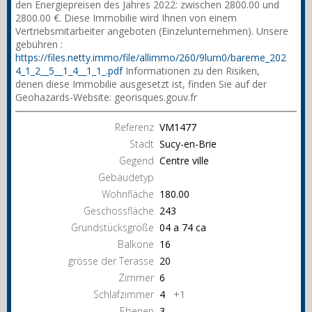
den Energiepreisen des Jahres 2022: zwischen 2800.00 und
2800.00 €. Diese Immobilie wird Ihnen von einem
Vertriebsmitarbeiter angeboten (Einzelunternehmen). Unsere
gebühren :
https://files.netty.immo/file/allimmo/260/9lum0/bareme_202
4_1_2__5__1_4__1_1_.pdf
Informationen zu den Risiken,
denen diese Immobilie ausgesetzt ist, finden Sie auf der
Geohazards-Website: georisques.gouv.fr
Referenz
VM1477
Stadt
Sucy-en-Brie
Gegend
Centre ville
Gebäudetyp
Wohnfläche
180.00
Geschossfläche
243
Grundstücksgröße
04 a 74 ca
Balkone
16
grösse der Terasse
20
Zimmer
6
Schlafzimmer
4
+1
Ebenen
3