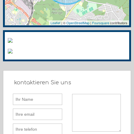
Leaflet
| ©
OpenStreetMap
|
Foursquare
contributors
kontaktieren Sie uns