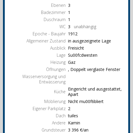
Ebenen
3
Badezimmer
1
Duschraum
1
WC
3
unabhängig
Epoche - Baujahr
1912
Allgemeiner Zustand
in ausgezeignete Lage
Ausblick
Freisicht
Lage
Su00fcdwesten
Heizung
Gaz
Öffnungen
, Doppelt verglaste Fenster
Wasserversorgung und
Entwässerung
Eingericht und ausgestattet,
Küche
Apart
Möblierung
Nicht mu00f6bliert
Eigener Parkplatz
2
Dach
tuiles
Andere
Kamin
Grundsteuer
3 396 €/an