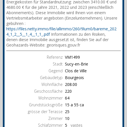
Energiekosten für Standardnutzung: zwischen 3410.00 € und
4680.00 € für die Jahre 2021, 2022 und 2023 (einschließlich
Abonnements). Diese Immobilie wird Ihnen von einem
Vertriebsmitarbeiter angeboten (Einzelunternehmen). Unsere
gebühren :
https://files.netty.immo/file/allimmo/260/9lum0/bareme_202
4_1_2__5__1_4__1_1_.pdf
Informationen zu den Risiken,
denen diese Immobilie ausgesetzt ist, finden Sie auf der
Geohazards-Website: georisques.gouv.fr
Referenz
VM1499
Stadt
Sucy-en-Brie
Gegend
Clos de Ville
Gebäudetyp
Bourgeois
Wohnfläche
208.00
Geschossfläche
220
Wohnzimmer
64
Grundstücksgröße
15 a 55 ca
grösse der Terasse
25
Zimmer
10
Schlafzimmer
5
vastes