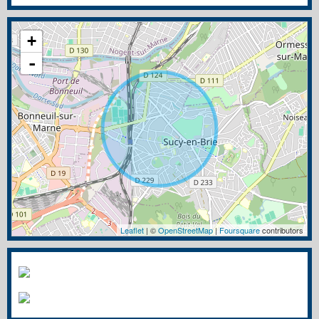
+
-
Leaflet
| ©
OpenStreetMap
|
Foursquare
contributors