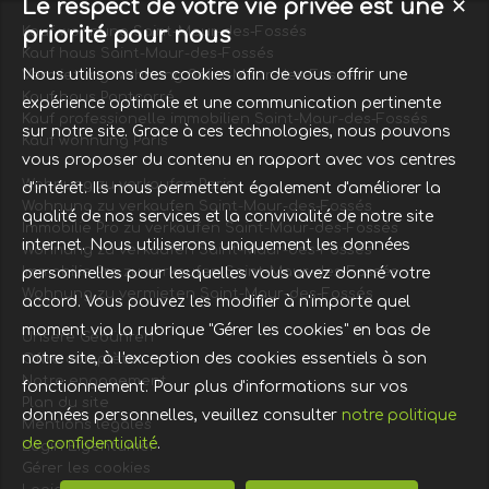
Le respect de votre vie privée est une
✕
priorité pour nous
Kauf wohnung Saint-Maur-des-Fossés
Kauf haus Saint-Maur-des-Fossés
Nous utilisons des cookies afin de vous offrir une
Vermietung wohnung Saint-Maur-des-Fossés
Kauf haus Pontcarré
expérience optimale et une communication pertinente
Kauf professionelle immobilien Saint-Maur-des-Fossés
sur notre site. Grace à ces technologies, nous pouvons
Kauf wohnung Paris
vous proposer du contenu en rapport avec vos centres
Wohnung zu verkaufen Paris
d'intérêt. Ils nous permettent également d'améliorer la
Wohnung zu verkaufen Saint-Maur-des-Fossés
qualité de nos services et la convivialité de notre site
Immobilie Pro zu verkaufen Saint-Maur-des-Fossés
internet. Nous utiliserons uniquement les données
Wohnung zu verkaufen Saint-Maur-des-Fossés
Immobilie Pro zu verkaufen Saint-Maur-des-Fossés
personnelles pour lesquelles vous avez donné votre
Wohnung zu vermieten Saint-Maur-des-Fossés
accord. Vous pouvez les modifier à n'importe quel
moment via la rubrique "Gérer les cookies" en bas de
Unsere Gebühren
notre site, à l'exception des cookies essentiels à son
Offre complète
Notre engagement
fonctionnement. Pour plus d'informations sur vos
Plan du site
données personnelles, veuillez consulter
notre politique
Mentions légales
de confidentialité
.
Login Eigentümer
Gérer les cookies